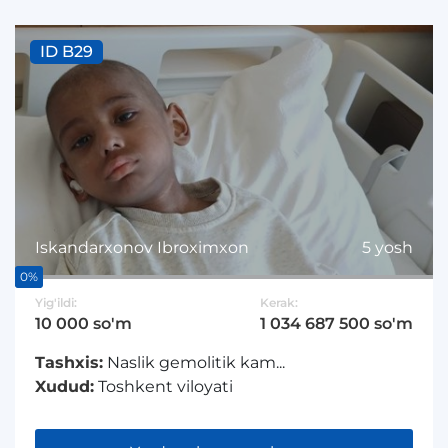
ID B29
Iskandarxonov Ibroximxon
5 yosh
0%
Yig'ildi:
Kerak:
10 000 so'm
1 034 687 500 so'm
Tashxis:
Naslik gemolitik kam...
Xudud:
Toshkent viloyati