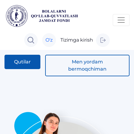
O‘z
Tizimga kirish
Qutilar
Men yordam
bermoqchiman