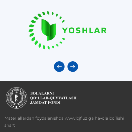
Materiallardan foydalanishda www.bjf.uz ga havola boʻlishi
shart