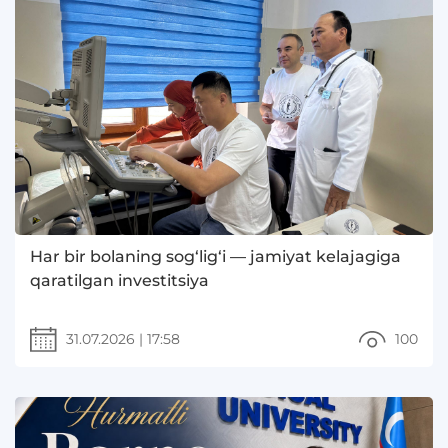
Har bir bolaning sog‘lig‘i — jamiyat kelajagiga
qaratilgan investitsiya
31.07.2026
|
17:58
100