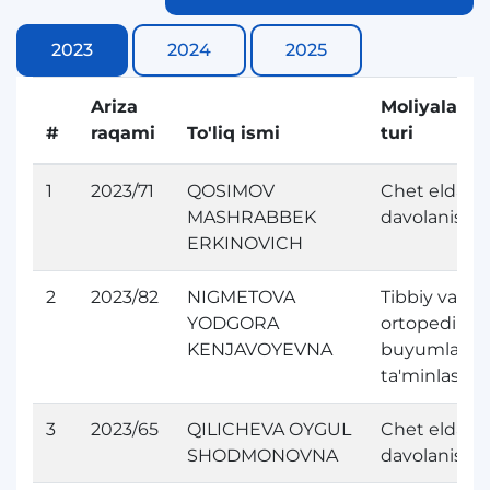
2023
2024
2025
Ariza
Moliyalasht
#
raqami
To'liq ismi
turi
1
2023/71
QOSIMOV
Chet elda
MASHRABBEK
davolanish
ERKINOVICH
2
2023/82
NIGMETOVA
Tibbiy va pr
YODGORA
ortopedik
KENJAVOYEVNA
buyumlar bi
ta'minlash
3
2023/65
QILICHEVA OYGUL
Chet elda
SHODMONOVNA
davolanish