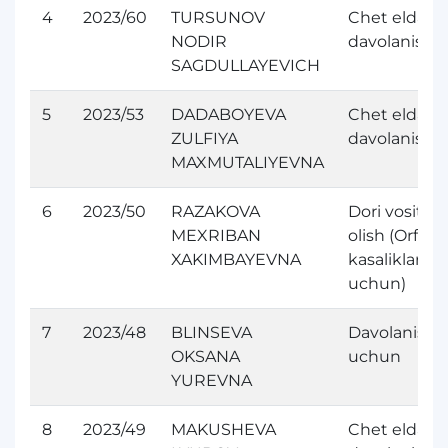
4
2023/60
TURSUNOV
Chet elda
NODIR
davolanish
SAGDULLAYEVICH
5
2023/53
DADABOYEVA
Chet elda
ZULFIYA
davolanish
MAXMUTALIYEVNA
6
2023/50
RAZAKOVA
Dori vositasi
MEXRIBAN
olish (Orfan
XAKIMBAYEVNA
kasaliklari
uchun)
7
2023/48
BLINSEVA
Davolanish
OKSANA
uchun
YUREVNA
8
2023/49
MAKUSHEVA
Chet elda