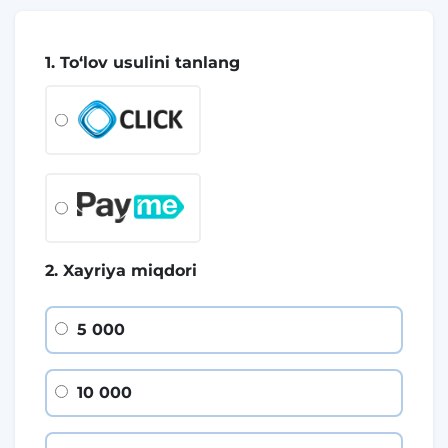
1. To‘lov usulini tanlang
2. Xayriya miqdori
5 000
10 000