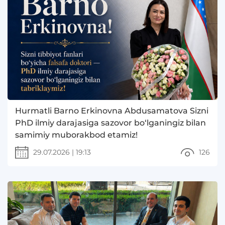
Hurmatli Barno Erkinovna Abdusamatova Sizni
PhD ilmiy darajasiga sazovor bo‘lganingiz bilan
samimiy muborakbod etamiz!
29.07.2026
|
19:13
126