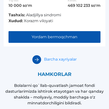
Yig'ildi:
Kerak:
10 000 so'm
469 102 233 so'm
Tashxis:
Aladjillya sindromi
Xudud:
Xorazm viloyati
Yordam bermoqchman
Barcha xayriyalar
HAMKORLAR
Bolalarni qo`llab-quvatlash jamoat fondi
dasturlarimizda ishtirok etayotgan va har qanday
shaklda – moliyaviy, moddiy barchaga o‘z
minnatdorchiligini bildiradi.