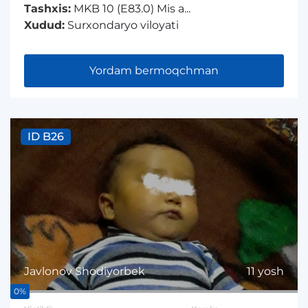
Tashxis:
MKB 10 (E83.0) Mis a...
Xudud:
Surxondaryo viloyati
Yordam bermoqchman
ID B26
Javlonov Shodiyorbek
11 yosh
0%