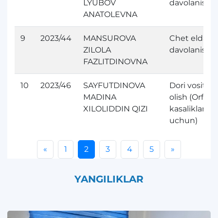
LYUBOV
davolanish
ANATOLEVNA
9
2023/44
MANSUROVA
Chet elda
ZILOLA
davolanish
FAZLITDINOVNA
10
2023/46
SAYFUTDINOVA
Dori vositasi
MADINA
olish (Orfan
XILOLIDDIN QIZI
kasaliklari
uchun)
«
1
2
3
4
5
»
YANGILIKLAR