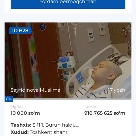
Yordam bermoqchman
ID B28
Sayfidinova Muslima
17 yosh
0%
Yig'ildi:
Kerak:
10 000 so'm
910 765 625 so'm
Tashxis:
S 11.1. Burun halqu...
Xudud:
Toshkent shahri