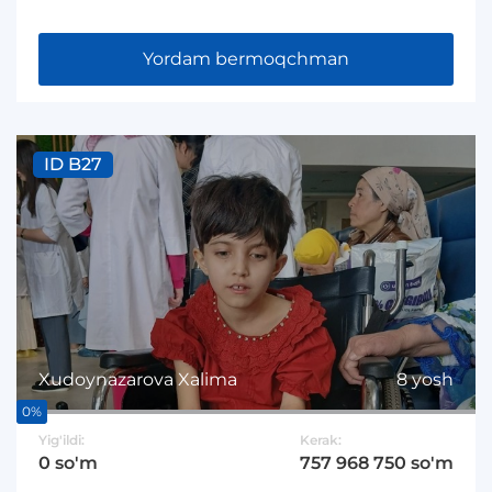
Yordam bermoqchman
ID B27
Xudoynazarova Xalima
8 yosh
0%
Yig'ildi:
Kerak:
0 so'm
757 968 750 so'm