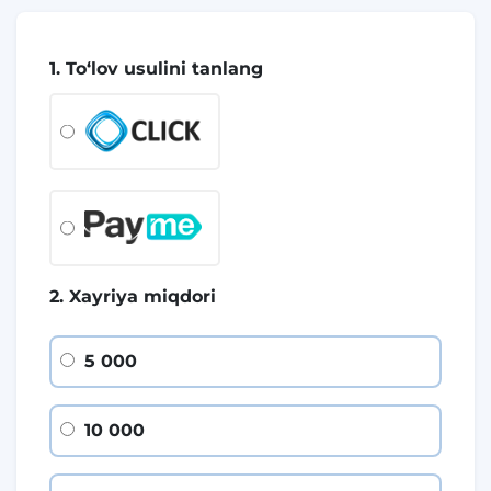
1. To‘lov usulini tanlang
2. Xayriya miqdori
5 000
10 000