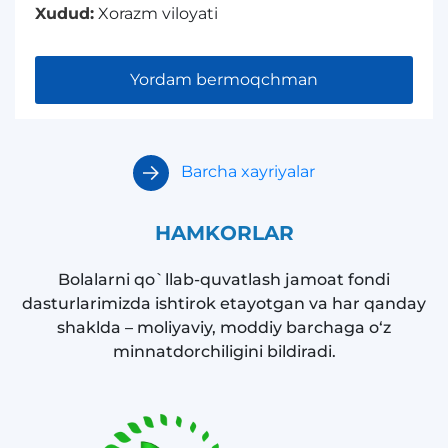
Xudud:
Xorazm viloyati
Yordam bermoqchman
Barcha xayriyalar
HAMKORLAR
Bolalarni qo`llab-quvatlash jamoat fondi
dasturlarimizda ishtirok etayotgan va har qanday
shaklda – moliyaviy, moddiy barchaga o‘z
minnatdorchiligini bildiradi.