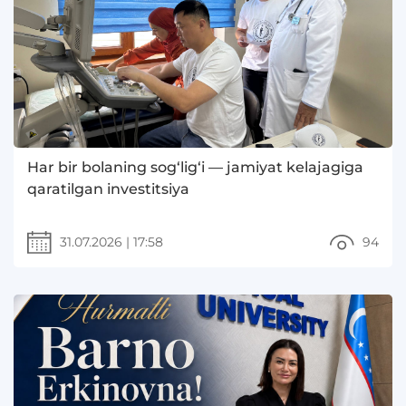
Har bir bolaning sog‘lig‘i — jamiyat kelajagiga
qaratilgan investitsiya
31.07.2026
|
17:58
94