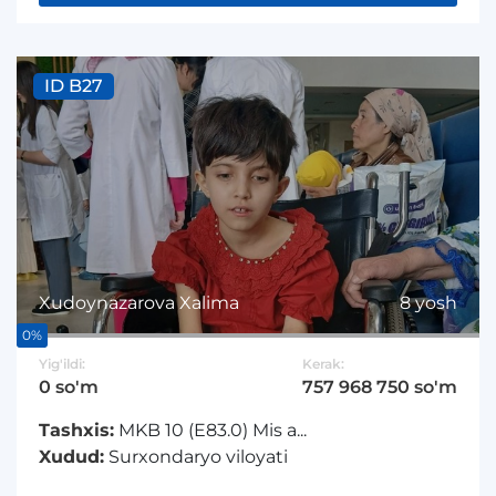
ID B27
Xudoynazarova Xalima
8 yosh
0%
Yig'ildi:
Kerak:
0 so'm
757 968 750 so'm
Tashxis:
MKB 10 (E83.0) Mis a...
Xudud:
Surxondaryo viloyati