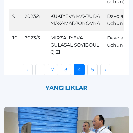
uchun)
9
2023/4
KUKIYEVA MAVJUDA
Davolanis
MAXAMADJONOVNA
uchun
10
2023/3
MIRZALIYEVA
Davolanis
GULASAL SOYIBQUL
uchun
QIZI
«
1
2
3
4
5
»
YANGILIKLAR