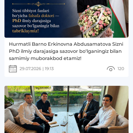
Hurmatli Barno Erkinovna Abdusamatova Sizni
PhD ilmiy darajasiga sazovor bo‘lganingiz bilan
samimiy muborakbod etamiz!
29.07.2026
|
19:13
120