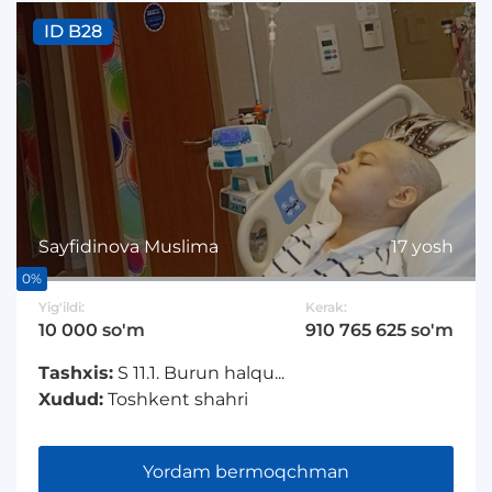
ID B28
Sayfidinova Muslima
17 yosh
0%
Yig'ildi:
Kerak:
10 000 so'm
910 765 625 so'm
Tashxis:
S 11.1. Burun halqu...
Xudud:
Toshkent shahri
Yordam bermoqchman