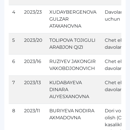
4
2023/23
XUDAYBERGENOVA
Davolanis
GULZAR
uchun
ATAXANOVNA
5
2023/20
TOLIPOVA TOJIGULI
Chet elda
ARABJON QIZI
davolanish
6
2023/16
RUZIYEV JAXONGIR
Chet elda
VAXOBDJONOVICH
davolanish
7
2023/13
KUDABAYEVA
Chet elda
DINARA
davolanish
AUYESXANOVNA
8
2023/11
BURIYEVA NODIRA
Dori vosita
AXMADOVNA
olish (Orfa
kasaliklari