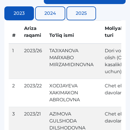
2023
2024
2025
Ariza
Moliyalash
#
raqami
To'liq ismi
turi
1
2023/26
TAJIXANOVA
Dori vosita
MARXABO
olish (Orfa
MIRZAMIDINOVNA
kasaliklari
uchun)
2
2023/22
XODJAYEVA
Chet elda
XAKIMAXON
davolanish
ABROLOVNA
3
2023/21
AZIMOVA
Chet elda
GULSHODA
davolanish
DILSHODOVNA