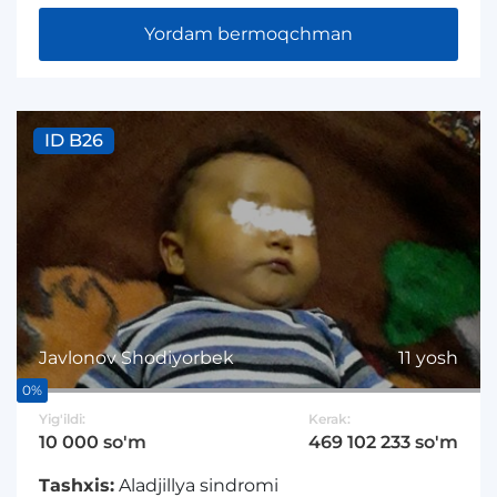
Yordam bermoqchman
ID B26
Javlonov Shodiyorbek
11 yosh
0%
Yig'ildi:
Kerak:
10 000 so'm
469 102 233 so'm
Tashxis:
Aladjillya sindromi