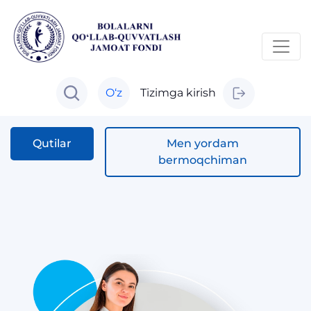
O‘z
Tizimga kirish
Qutilar
Men yordam
bermoqchiman