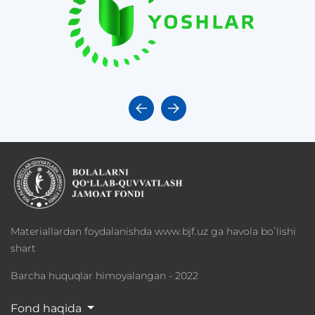
Materiallardan foydalanishda www.bjf.uz ga havola boʻlishi
shart
Barcha huquqlar himoyalangan - 2022
Fond haqida