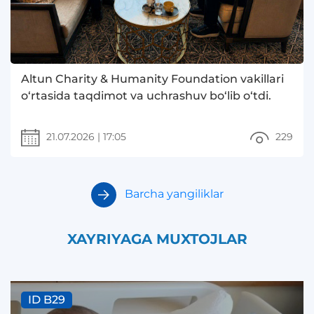
Altun Charity & Humanity Foundation vakillari
o‘rtasida taqdimot va uchrashuv bo‘lib o‘tdi.
21.07.2026
|
17:05
229
Barcha yangiliklar
XAYRIYAGA MUXTOJLAR
ID B29