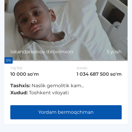
Iskandarxonov Ibroximxon
5 yosh
0%
Yig'ildi:
Kerak:
10 000 so'm
1 034 687 500 so'm
Tashxis:
Naslik gemolitik kam...
Xudud:
Toshkent viloyati
Yordam bermoqchman