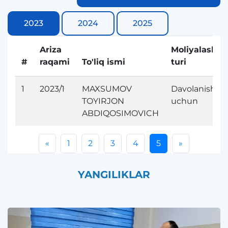
2023
2024
2025
Ariza
Moliyalashtir
#
raqami
To'liq ismi
turi
1
2023/1
MAXSUMOV
Davolanish
TOYIRJON
uchun
ABDIQOSIMOVICH
«
1
2
3
4
5
»
YANGILIKLAR