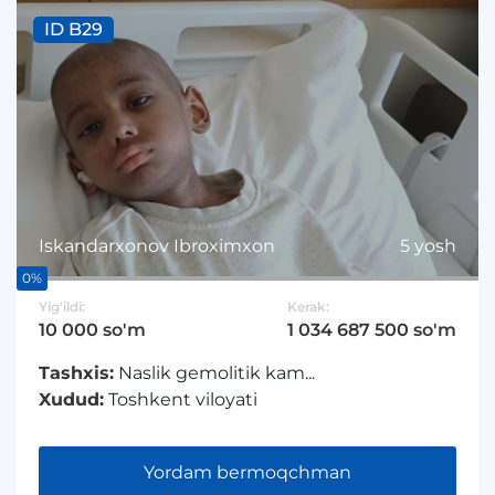
ID B29
Iskandarxonov Ibroximxon
5 yosh
0%
Yig'ildi:
Kerak:
10 000 so'm
1 034 687 500 so'm
Tashxis:
Naslik gemolitik kam...
Xudud:
Toshkent viloyati
Yordam bermoqchman