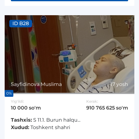
ID B28
Sayfidinova Muslima
17 yosh
0%
Yig'ildi:
Kerak:
10 000 so'm
910 765 625 so'm
Tashxis:
S 11.1. Burun halqu...
Xudud:
Toshkent shahri