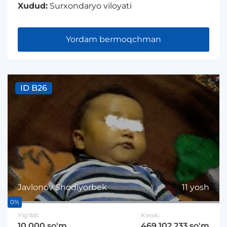
Xudud:
Surxondaryo viloyati
Yordam bermoqchman
ID B26
Javlonov Shodiyorbek
11 yosh
0%
Yig'ildi:
Kerak:
10 000 so'm
469 102 233 so'm