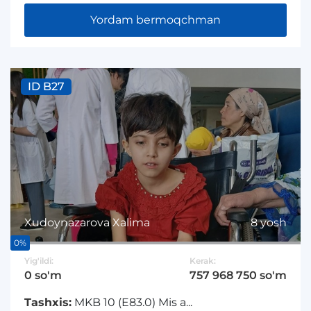
Yordam bermoqchman
ID B27
Xudoynazarova Xalima
8 yosh
0%
Yig'ildi:
Kerak:
0 so'm
757 968 750 so'm
Tashxis:
MKB 10 (E83.0) Mis a...