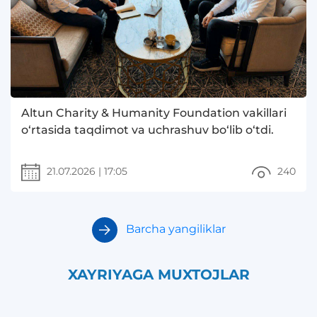
Altun Charity & Humanity Foundation vakillari
o‘rtasida taqdimot va uchrashuv bo‘lib o‘tdi.
21.07.2026
|
17:05
240
Barcha yangiliklar
XAYRIYAGA MUXTOJLAR