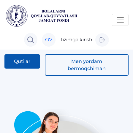
O‘z
Tizimga kirish
Qutilar
Men yordam
bermoqchiman