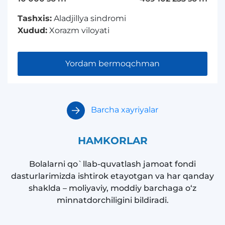
Tashxis:
Aladjillya sindromi
Xudud:
Xorazm viloyati
Yordam bermoqchman
Barcha xayriyalar
HAMKORLAR
Bolalarni qo`llab-quvatlash jamoat fondi
dasturlarimizda ishtirok etayotgan va har qanday
shaklda – moliyaviy, moddiy barchaga o‘z
minnatdorchiligini bildiradi.