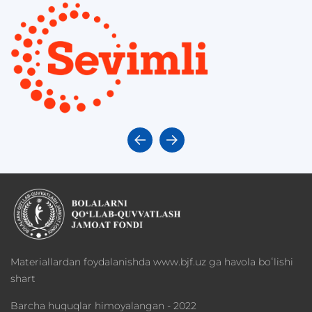
Materiallardan foydalanishda www.bjf.uz ga havola boʻlishi
shart
Barcha huquqlar himoyalangan - 2022