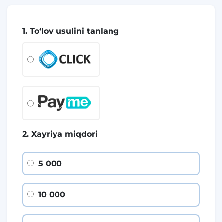
1. To‘lov usulini tanlang
2. Xayriya miqdori
5 000
10 000