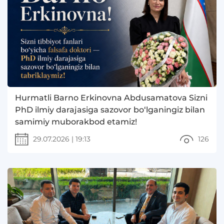
Hurmatli Barno Erkinovna Abdusamatova Sizni
PhD ilmiy darajasiga sazovor bo‘lganingiz bilan
samimiy muborakbod etamiz!
29.07.2026
|
19:13
126