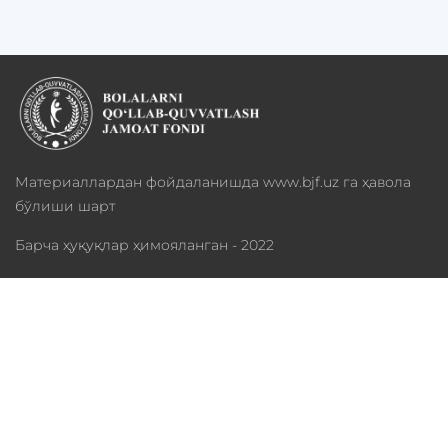
Материаллардан фойдаланишда www.bjf.uz га ҳавола
бўлиши шарт
Барча ҳуқуқлар ҳимояланган - 2022
Фонд ҳақида
Дастурлар
Хайрия
Медиатека