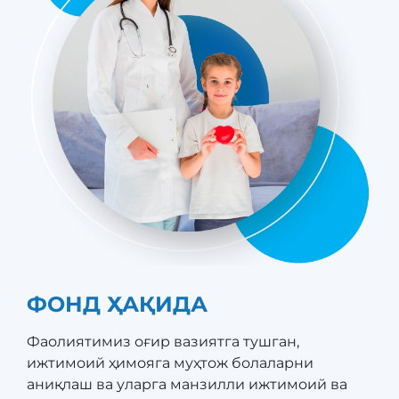
ФОНД ҲАҚИДА
Фаолиятимиз оғир вазиятга тушган,
ижтимоий ҳимояга муҳтож болаларни
аниқлаш ва уларга манзилли ижтимоий ва