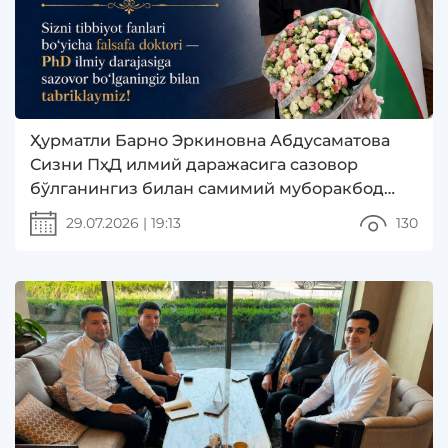
Ҳурматли Барно Эркиновна Абдусаматова
Сизни ПҳД илмий даражасига сазовор
бўлганингиз билан самимий муборакбод
этамиз!
29.07.2026
|
19:13
130