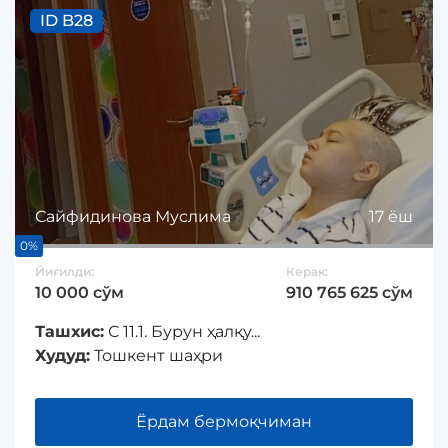
ID B28
Сайфидинова Муслима
17 ёш
0%
Йиғилди:
Керак:
10 000 сўм
910 765 625 сўм
Ташхис:
С 11.1. Бурун ҳалқу...
Худуд:
Тошкент шаҳри
Ёрдам бермоқчиман