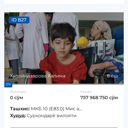
ID B27
Худойназарова Халима
8 ёш
0%
Йиғилди:
Керак:
0 сўм
757 968 750 сўм
Ташхис:
МКБ 10 (Е83.0) Мис а...
Худуд:
Сурхондарё вилояти