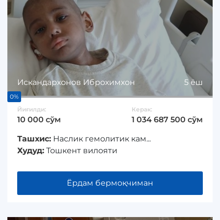
Искандархонов Иброхимхон
5 ёш
0%
Йиғилди:
Керак:
10 000 сўм
1 034 687 500 сўм
Ташхис:
Наслик гемолитик кам...
Худуд:
Тошкент вилояти
Ёрдам бермоқчиман