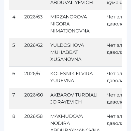
ABDUVALIYEVICH
кўмакла
4
2026/63
MIRZANOROVA
Чет элда
NIGORA
даволан
NIMATJONOVNA
5
2026/62
YULDOSHOVA
Чет элда
MUHABBAT
даволан
XUSANOVNA
6
2026/61
KOLESNIK ELVIRA
Чет элда
YUREVNA
даволан
7
2026/60
AKBAROV TURDIALI
Чет элда
JO‘RAYEVICH
даволан
8
2026/58
MAXMUDOVA
Чет элда
NODIRA
даволан
ABDURAXMANOVNA