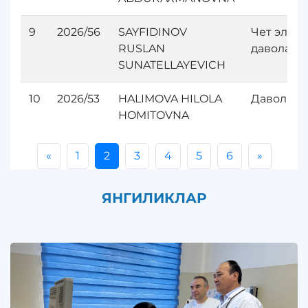
9
2026/56
SAYFIDINOV
Чет элда
RUSLAN
даволан
SUNATELLAYEVICH
10
2026/53
HALIMOVA HILOLA
Даволани
HOMITOVNA
«
1
2
3
4
5
6
»
ЯНГИЛИКЛАР