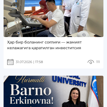
Ҳар бир боланинг соғлиғи — жамият
келажагига қаратилган инвеститсия
31.07.2026
|
17:58
111