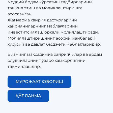
моддий ёрдам кўрсатиш тадбирларини
ташкил этиш ва молиялаштиришга
асосланган.
​​​​​​​Жамғарма хайрия дастурларини
хайриячиларнинг маблағларини
инвеститсиялаш орқали молиялаштиради.
Молиялаштиришнинг асосий манбалари
хусусий ва давлат бюджети маблағларидир.
Бизнинг мақсадимиз хайриячилар ва ёрдам
олувчиларнинг ўзаро ҳамкорлигини
таъминлашдир.
МУРОЖААТ ЮБОРИШ
ҚЎЛЛАНМА