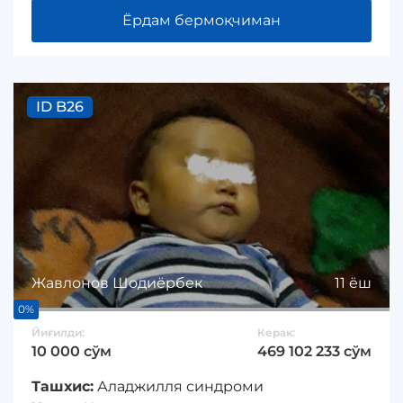
Ёрдам бермоқчиман
ID B26
Жавлонов Шодиёрбек
11 ёш
0%
Йиғилди:
Керак:
10 000 сўм
469 102 233 сўм
Ташхис:
Аладжилля синдроми