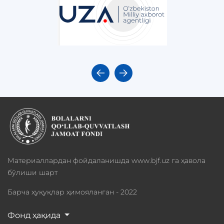
Материаллардан фойдаланишда www.bjf.uz га ҳавола
бўлиши шарт
Барча ҳуқуқлар ҳимояланган - 2022
Фонд ҳақида