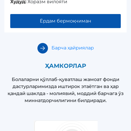
Худуд:
Хоразм вилояти
Ёрдам бермоқчиман
Барча ҳайриялар
ҲАМКОРЛАР
Болаларни қўллаб-қуватлаш жамоат фонди
дастурларимизда иштирок этаётган ва ҳар
қандай шаклда - молиявий, моддий барчага ўз
миннатдорчилигини билдиради.