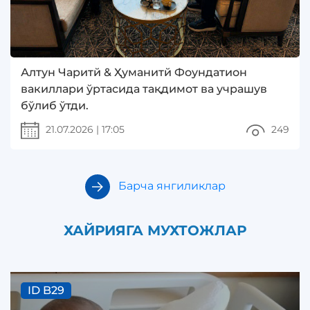
Алтун Чаритй & Ҳуманитй Фоундатион
вакиллари ўртасида тақдимот ва учрашув
бўлиб ўтди.
21.07.2026
|
17:05
249
Барча янгиликлар
ХАЙРИЯГА МУХТОЖЛАР
ID B29