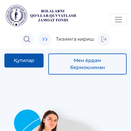
Уз
Тизимга кириш
Қутилар
Мен ёрдам
бермоқчиман