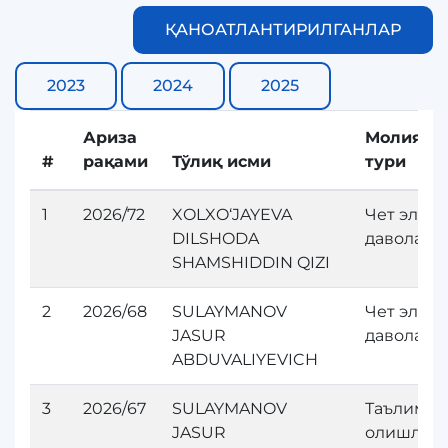
ҚАНОАТЛАНТИРИЛГАНЛАР
2023
2024
2025
Ариза
Молияла
#
рақами
Тўлиқ исми
тури
1
2026/72
XOLXO‘JAYEVA
Чет элда
DILSHODA
даволан
SHAMSHIDDIN QIZI
2
2026/68
SULAYMANOV
Чет элда
JASUR
даволан
ABDUVALIYEVICH
3
2026/67
SULAYMANOV
Таълим
JASUR
олишлар