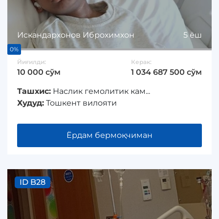
Искандархонов Иброхимхон
5 ёш
0%
Йиғилди:
Керак:
10 000 сўм
1 034 687 500 сўм
Ташхис:
Наслик гемолитик кам...
Худуд:
Тошкент вилояти
Ёрдам бермоқчиман
ID B28