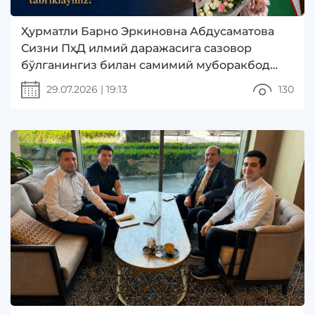
Ҳурматли Барно Эркиновна Абдусаматова
Сизни ПҳД илмий даражасига сазовор
бўлганингиз билан самимий муборакбод
этамиз!
29.07.2026
|
19:13
130