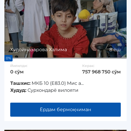
Худойназарова Халима
8 ёш
0%
Йиғилди:
Керак:
0 сўм
757 968 750 сўм
Ташхис:
МКБ 10 (Е83.0) Мис а...
Худуд:
Сурхондарё вилояти
Ёрдам бермоқчиман