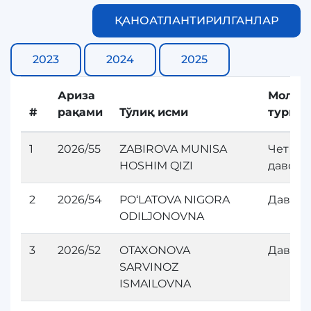
ҚАНОАТЛАНТИРИЛГАНЛАР
2023
2024
2025
Ариза
Молия
#
рақами
Тўлиқ исми
тури
1
2026/55
ZABIROVA MUNISA
Чет эл
HOSHIM QIZI
давол
2
2026/54
PO‘LATOVA NIGORA
Давола
ODILJONOVNA
3
2026/52
OTAXONOVA
Давола
SARVINOZ
ISMAILOVNA