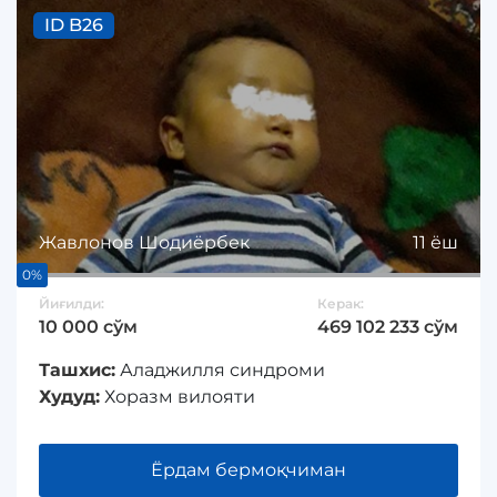
ID B26
Жавлонов Шодиёрбек
11 ёш
0%
Йиғилди:
Керак:
10 000 сўм
469 102 233 сўм
Ташхис:
Аладжилля синдроми
Худуд:
Хоразм вилояти
Ёрдам бермоқчиман