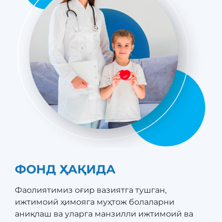
ФОНД ҲАҚИДА
Фаолиятимиз оғир вазиятга тушган,
ижтимоий ҳимояга муҳтож болаларни
аниқлаш ва уларга манзилли ижтимоий ва