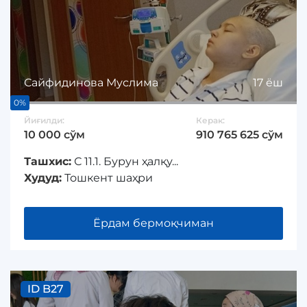
Сайфидинова Муслима
17 ёш
0%
Йиғилди:
Керак:
10 000 сўм
910 765 625 сўм
Ташхис:
С 11.1. Бурун ҳалқу...
Худуд:
Тошкент шаҳри
Ёрдам бермоқчиман
ID B27