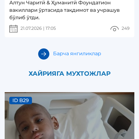
Алтун Чаритй & Ҳуманитй Фоундатион
вакиллари ўртасида тақдимот ва учрашув
бўлиб ўтди.
21.07.2026
|
17:05
249
Барча янгиликлар
ХАЙРИЯГА МУХТОЖЛАР
ID B29