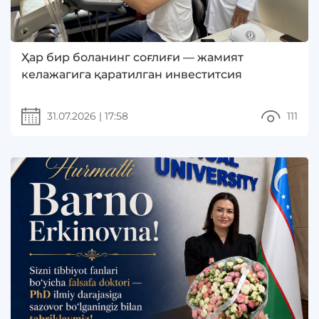
Ҳар бир боланинг соғлиғи — жамият
келажагига қаратилган инвеститсия
31.07.2026
|
17:58
111