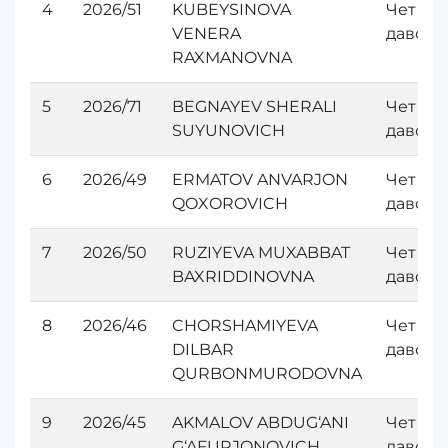
4
2026/51
KUBEYSINOVA
Чет эл
VENERA
давол
RAXMANOVNA
5
2026/71
BEGNAYEV SHERALI
Чет эл
SUYUNOVICH
давол
6
2026/49
ERMATOV ANVARJON
Чет эл
QOXOROVICH
давол
7
2026/50
RUZIYEVA MUXABBAT
Чет эл
BAXRIDDINOVNA
давол
8
2026/46
CHORSHAMIYEVA
Чет эл
DILBAR
давол
QURBONMURODOVNA
9
2026/45
AKMALOV ABDUG‘ANI
Чет эл
G‘AFURJONOVICH
давол