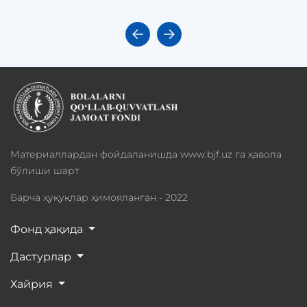
Материаллардан фойдаланишда www.bjf.uz га ҳавола
бўлиши шарт
Барча ҳуқуқлар ҳимояланган - 2022
Фонд ҳақида
Дастурлар
Хайрия