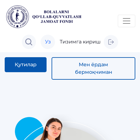
Уз
Тизимга кириш
Қутилар
Мен ёрдам
бермоқчиман