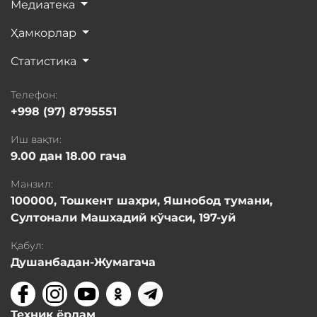
Медиатека
Ҳамкорлар
Статистика
Телефон:
+998 (97) 8795551
Иш вақти:
9.00 дан 18.00 гача
Манзил:
100000, Тошкент шахри, Яшнобод тумани,
Султонали Машхадий кўчаси, 197-уй
Қабул:
Душанбадан-Жумагача
Техник ёрдам