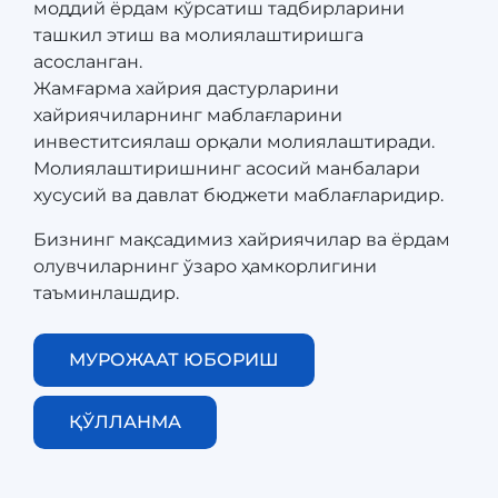
моддий ёрдам кўрсатиш тадбирларини
ташкил этиш ва молиялаштиришга
асосланган.
​​​​​​​Жамғарма хайрия дастурларини
хайриячиларнинг маблағларини
инвеститсиялаш орқали молиялаштиради.
Молиялаштиришнинг асосий манбалари
хусусий ва давлат бюджети маблағларидир.
Бизнинг мақсадимиз хайриячилар ва ёрдам
олувчиларнинг ўзаро ҳамкорлигини
таъминлашдир.
МУРОЖААТ ЮБОРИШ
ҚЎЛЛАНМА