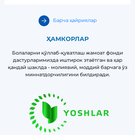
Барча ҳайриялар
ҲАМКОРЛАР
Болаларни қўллаб-қуватлаш жамоат фонди
дастурларимизда иштирок этаётган ва ҳар
қандай шаклда - молиявий, моддий барчага ўз
миннатдорчилигини билдиради.