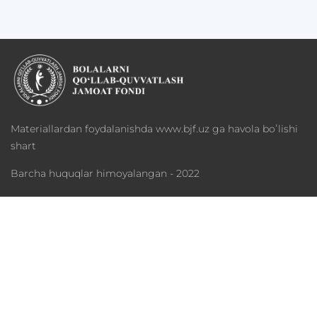
Materiallardan foydalanishda www.bjf.uz ga havola boʻlishi
shart
Barcha huquqlar himoyalangan - 2022
Fond haqida
Dasturlar
Xayriya
Mediateka