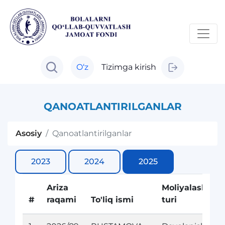
O‘z
Tizimga kirish
QANOATLANTIRILGANLAR
Asosiy
Qanoatlantirilganlar
2023
2024
2025
Ariza
Moliyalashtiris
#
raqami
To'liq ismi
turi