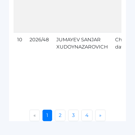
10
2026/48
JUMAYEV SANJAR
Chet el
XUDOYNAZAROVICH
davolan
«
1
2
3
4
»