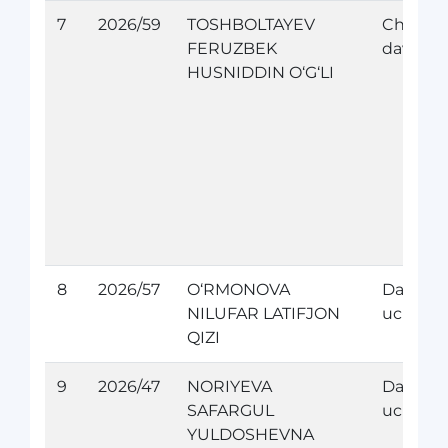
7
2026/59
TOSHBOLTAYEV
Chet el
FERUZBEK
davolan
HUSNIDDIN O‘G‘LI
8
2026/57
O‘RMONOVA
Davolan
NILUFAR LATIFJON
uchun
QIZI
9
2026/47
NORIYEVA
Davolan
SAFARGUL
uchun
YULDOSHEVNA