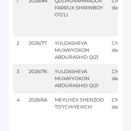
1
2026/84
QULMUXAMMADOV
Chet el
FARRUX SHIRINBOY
davolan
O‘G‘LI
2
2026/77
YULDASHEVA
Chet el
MUXAYYOXON
davolan
ABDURASHID QIZI
3
2026/76
YULDASHEVA
Chet el
MUXAYYOXON
davolan
ABDURASHID QIZI
4
2026/66
MEYLIYEV SHERZOD
Chet el
TO‘YCHIYEVICH
davolan