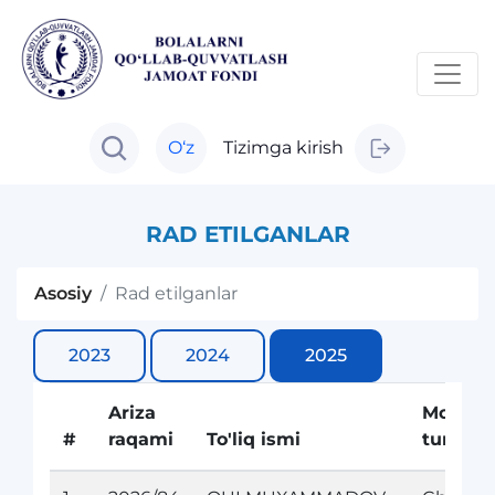
O‘z
Tizimga kirish
RAD ETILGANLAR
Asosiy
Rad etilganlar
2023
2024
2025
Ariza
Moliyal
#
raqami
To'liq ismi
turi