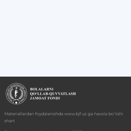
Materiallardan foydalanishda www.bjf.uz ga havola boʻlishi
shart