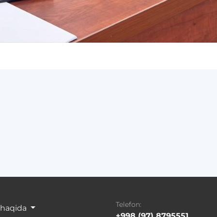
Telefon:
 haqida
+998 (97) 8795551