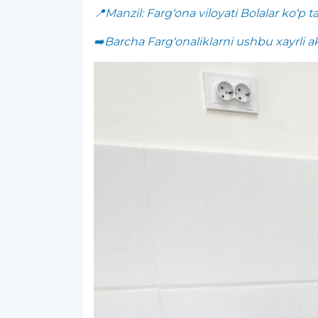
📍Manzil: Farg‘ona viloyati Bolalar ko‘p 
➡️Barcha Farg‘onaliklarni ushbu xayrli ak