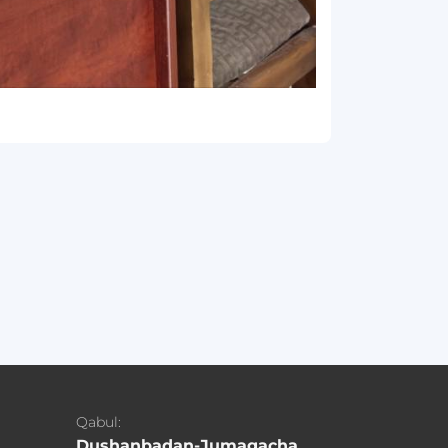
Qabul:
Dushanbadan-Jumagacha