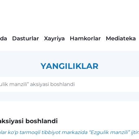
ida
Dasturlar
Xayriya
Hamkorlar
Mediateka
YANGILIKLAR
lik manzili” aksiyasi boshlandi
aksiyasi boshlandi
alar ko‘p tarmoqli tibbiyot markazida “Ezgulik manzili” ijt