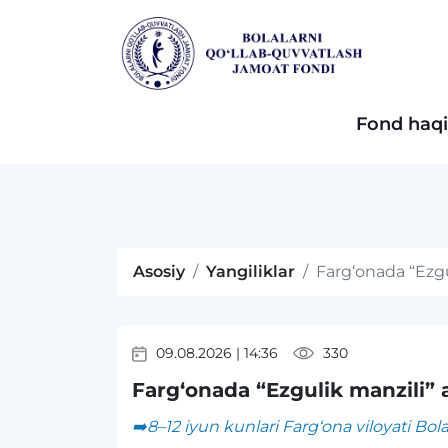
Fond haq
Asosiy
Yangiliklar
Farg‘onada “Ezgu
09.08.2026
|
14:36
330
Farg‘onada “Ezgulik manzili” 
➡️8–12 iyun kunlari Farg‘ona viloyati Bol