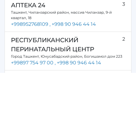
3
АПТЕКА 24
Ташкент, Чиланзарский район, массив Чиланзар, 9-й
квартал, 18
+998952768109
, +998 90 946 44 14
2
РЕСПУБЛИКАНСКИЙ
ПЕРИНАТАЛЬНЫЙ ЦЕНТР
Город Ташкент, Юнусабадский район, Богишамол дом 223
+99897 754 97 00
, +998 90 946 44 14
1
ДЕТСКАЯ ПОЛИКЛИНИКА
ТАШПМИ (САМПИ)
Город Ташкент, Юнусабадский район, Богишамол дом 119
+998 93 568 97 04
, +998 90 946 44 14
0
ОБЩЕСТВЕННЫЙ ФОНД ПО
ПОДДЕРЖКЕ ДЕТЕЙ
г. Ташкент, Яшнабадский район, Султонали Машхадий 197