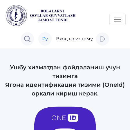
Ру
Вход в систему
Ушбу хизматдан фойдаланиш учун
тизимга
Ягона идентификация тизими (OneId)
орқали кириш керак.