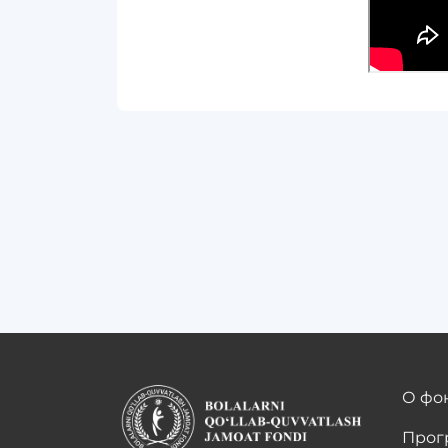
О фо
Про