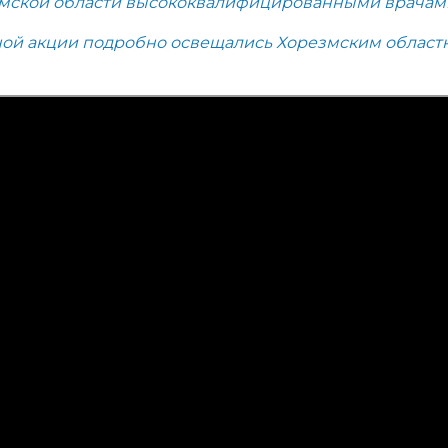
змской области высококвалифицированными врачами
ной акции подробно освещались Хорезмским област