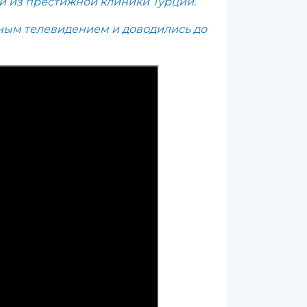
 из престижной клиники Турции.
ным телевидением и доводились до