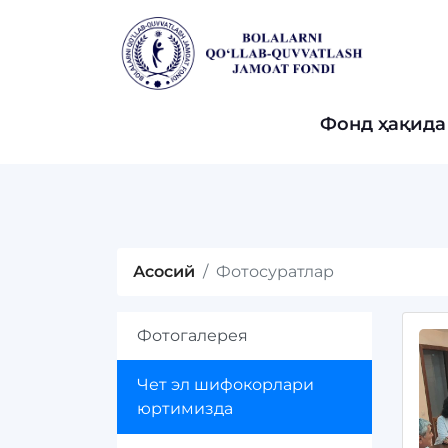
Фонд ҳақида
Асосий
Фотосуратлар
Фотогалерея
Чет эл шифокорлари
юртимизда