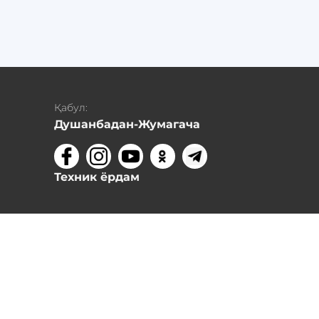
Қабул:
Душанбадан-Жумагача
Техник ёрдам
,
онали
уй