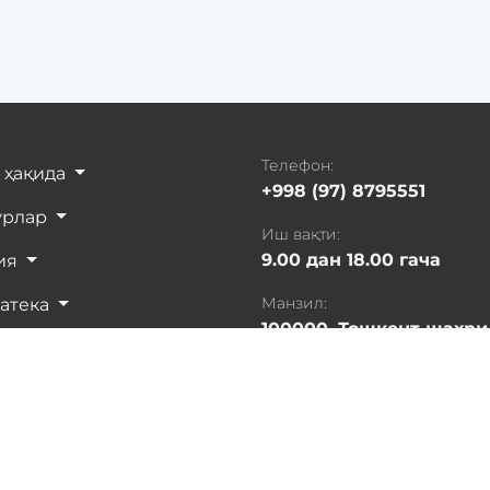
Телефон:
 ҳақида
+998 (97) 8795551
урлар
Иш вақти:
9.00 дан 18.00 гача
ия
Манзил:
атека
100000, Тошкент шахри
орлар
Яшнобод тумани, Султ
Машхадий кўчаси, 197-
истика
ланг ва маъмуриятни хабардор қилиш учун Ctrl + Enter