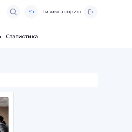
Уз
Тизимга кириш
а
Статистика