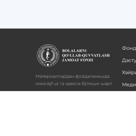
Фонд
Даст
Хайр
Материаллардан фойдаланишда
www.bjf.uz га ҳавола бўлиши шарт
Меди
Барча ҳуқуқлар ҳимояланган -
Ҳамк
2022
Стат
Диққат! Агар матнда хато топсангиз, уни тан
тугмаларини босинг