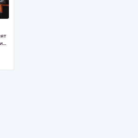
ият
и