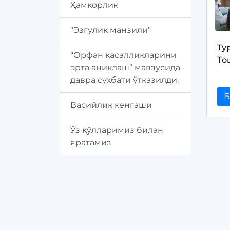
Ҳамкорлик
"Эзгулик манзили"
Ту
“Орфан касалликларини
То
эрта аниқлаш” мавзусида
давра суҳбати ўтказилди.
Б
Васийлик кенгаши
Ўз қўлларимиз билан
яратамиз