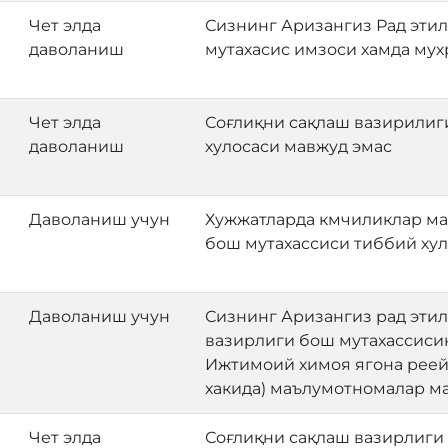
Чет элда
Сизнинг Аризангиз Рад этил
даволаниш
мутахасис имзоси хамда мух
Чет элда
Соғлиқни сақлаш вазирилиг
даволаниш
хулосаси мавжуд эмас
Даволаниш учун
Хужжатларда кмчиликлар ма
бош мутахассиси тиббий хул
Даволаниш учун
Сизнинг Аризангиз рад этил
вазирлиги бош мутахассиси
Ижтимоий химоя ягона реей
хакида) маълумотномалар ма
Чет элда
Соғлиқни сақлаш вазирлиги