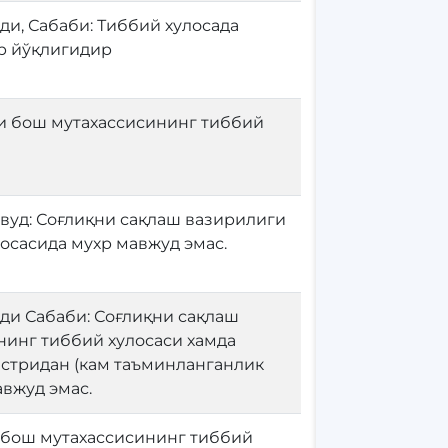
ди, Сабаби: Тиббий хулосада
р йўқлигидир
и бош мутахассисининг тиббий
вуд: Соғлиқни сақлаш вазирилиги
осасида мухр мавжуд эмас.
ди Сабаби: Соғлиқни сақлаш
нинг тиббий хулосаси хамда
стридан (кам таъминланганлик
вжуд эмас.
 бош мутахассисининг тиббий