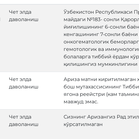
Чет элда
Ўзбекистон Республикаси П
N
даволаниш
майдаги №183- сонли Қарорл
йиғилишининг 6-сонли баён
кенгашининг 7-сонли баёни 
онкогематологик беморларг
гемотологик ва иммунологи
болаларга тиббий ёрдам кў
қилишингиз мумкинлигини 
Чет элда
Ариза матни киритилмаган 
даволаниш
бош мутахассисининг Тибби
ягона реейстри (кам таъми
мавжуд эмас.
Чет элда
Сизнинг Аризангиз Рад этил
даволаниш
кўрсатилмаган