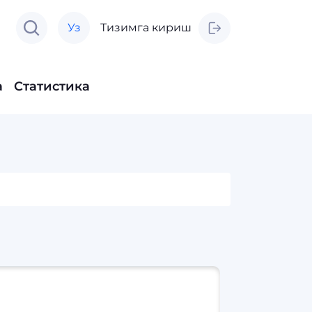
Уз
Тизимга кириш
а
Статистика