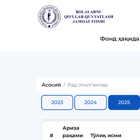
Фонд ҳақида
Асосий
Рад этилганлар
2023
2024
2025
Ариза
#
рақами
Тўлиқ исми