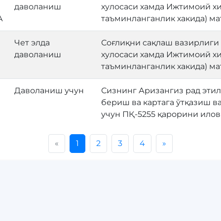
даволаниш
хулосаси хамда Ижтимоий хи
A
таъминланганлик хакида) м
Чет элда
Соғлиқни сақлаш вазирлиги
даволаниш
хулосаси хамда Ижтимоий хи
таъминланганлик хакида) м
Даволаниш учун
Сизнинг Аризангиз рад этилд
бериш ва картага ўтқазиш в
учун ПҚ-5255 қарорини ило
«
1
2
3
4
»