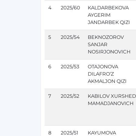
4
2025/60
KALDARBEKOVA
AYGERIM
JANDARBEK QIZI
5
2025/54
BEKNOZOROV
SANJAR
NOSIRJONOVICH
6
2025/53
OTAJONOVA
DILAFRO‘Z
AKMALJON QIZI
7
2025/52
KABILOV XURSHED
MAMADJANOVICH
8
2025/51
KAYUMOVA