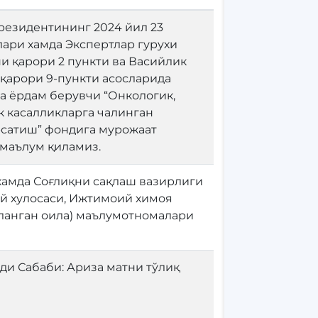
резидентининг 2024 йил 23
ари хамда Экспертлар гурухи
и қарори 2 пункти ва Васийлик
қарори 9-пункти асосларида
а ёрдам берувчи “Онкологик,
к касалликларга чалинган
рсатиш” фондига мурожаат
маълум қиламиз.
хамда Соғлиқни сақлаш вазирлиги
й хулосаси, Ижтимоий химоя
нланган оила) маълумотномалари
ди Сабаби: Ариза матни тўлиқ