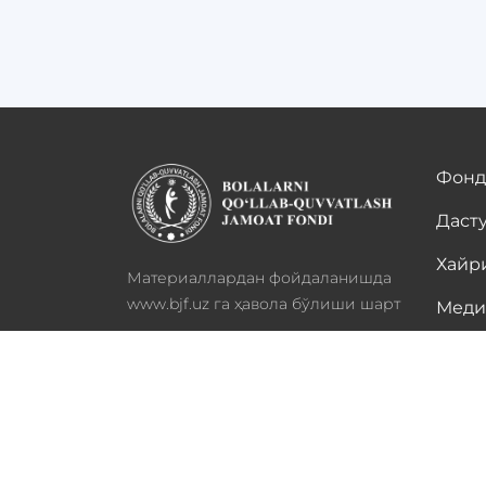
Фонд
Даст
Хайр
Материаллардан фойдаланишда
www.bjf.uz га ҳавола бўлиши шарт
Меди
Барча ҳуқуқлар ҳимояланган -
Ҳамк
2022
Стат
Диққат! Агар матнда хато топсангиз, уни тан
тугмаларини босинг