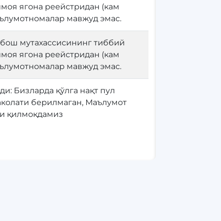
моя ягона реейстридан (кам
аълумотномалар мавжуд эмас.
 бош мутахассисининг тиббий
моя ягона реейстридан (кам
аълумотномалар мавжуд эмас.
и: Бизларда қўлга нақт пул
аколати берилмаган, Маълумот
ви қилмоқдамиз