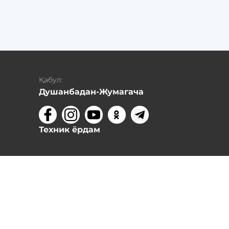
Қабул:
Душанбадан-Жумагача
Техник ёрдам
,
онали
уй