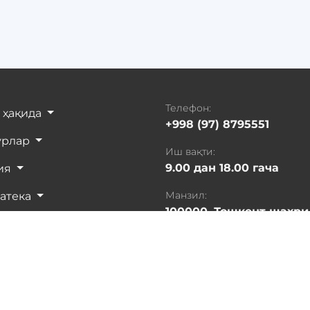
Телефон:
 ҳақида
+998 (97) 8795551
урлар
Иш вақти:
9.00 дан 18.00 гача
ия
Манзил:
атека
100000, Тошкент шахри
орлар
Яшнобод тумани, Султ
Машхадий кўчаси, 197-
истика
ланг ва маъмуриятни хабардор қилиш учун Ctrl + Enter