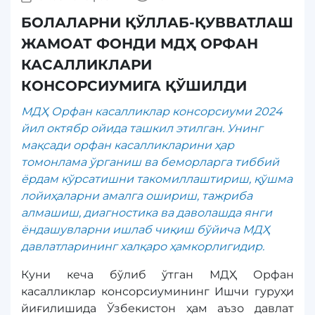
БОЛАЛАРНИ ҚЎЛЛАБ-ҚУВВАТЛАШ
ЖАМОАТ ФОНДИ МДҲ ОРФАН
КАСАЛЛИКЛАРИ
КОНСОРСИУМИГА ҚЎШИЛДИ
МДҲ Орфан касалликлар консорсиуми 2024
йил октябр ойида ташкил этилган. Унинг
мақсади орфан касалликларини ҳар
томонлама ўрганиш ва беморларга тиббий
ёрдам кўрсатишни такомиллаштириш, қўшма
лойиҳаларни амалга ошириш, тажриба
алмашиш, диагностика ва даволашда янги
ёндашувларни ишлаб чиқиш бўйича МДҲ
давлатларининг халқаро ҳамкорлигидир.
Куни кеча бўлиб ўтган МДҲ Орфан
касалликлар консорсиумининг Ишчи гуруҳи
йиғилишида Ўзбекистон ҳам аъзо давлат