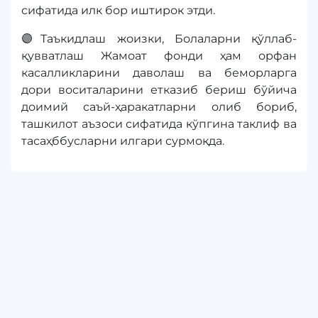
сифатида илк бор иштирок этди.
🟣Таъкидлаш жоизки, Болаларни қўллаб-
қувватлаш Жамоат фонди ҳам орфан
касалликларини даволаш ва беморларга
дори воситаларини етказиб бериш бўйича
доимий саъй-ҳаракатларни олиб бориб,
ташкилот аъзоси сифатида кўпгина таклиф ва
тасаҳббусларни илгари сурмоқда.