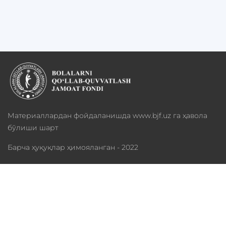
Материаллардан фойдаланишда www.bjf.uz га ҳавола
бўлиши шарт
Барча ҳуқуқлар ҳимояланган - 2022
Фонд ҳақида
Дастурлар
Хайрия