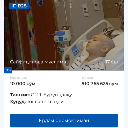
ID B28
Сайфидинова Муслима
17 ёш
0%
Йиғилди:
Керак:
10 000 сўм
910 765 625 сўм
Ташхис:
С 11.1. Бурун ҳалқу...
Худуд:
Тошкент шаҳри
Ёрдам бермоқчиман