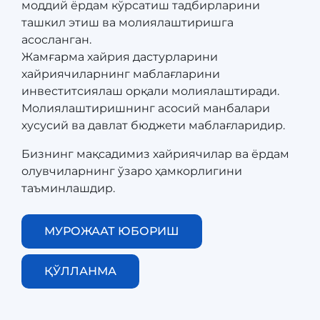
моддий ёрдам кўрсатиш тадбирларини
ташкил этиш ва молиялаштиришга
асосланган.
​​​​​​​Жамғарма хайрия дастурларини
хайриячиларнинг маблағларини
инвеститсиялаш орқали молиялаштиради.
Молиялаштиришнинг асосий манбалари
хусусий ва давлат бюджети маблағларидир.
Бизнинг мақсадимиз хайриячилар ва ёрдам
олувчиларнинг ўзаро ҳамкорлигини
таъминлашдир.
МУРОЖААТ ЮБОРИШ
ҚЎЛЛАНМА