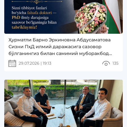
Ҳурматли Барно Эркиновна Абдусаматова
Сизни ПҳД илмий даражасига сазовор
бўлганингиз билан самимий муборакбод
этамиз!
29.07.2026
|
19:13
135