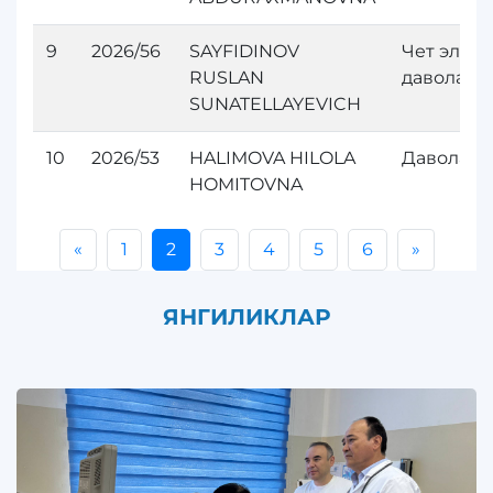
9
2026/56
SAYFIDINOV
Чет элда
RUSLAN
даволан
SUNATELLAYEVICH
10
2026/53
HALIMOVA HILOLA
Даволани
HOMITOVNA
«
1
2
3
4
5
6
»
ЯНГИЛИКЛАР