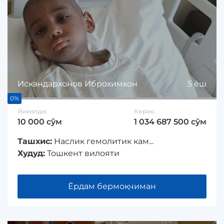
Искандархонов Иброхимхон
5 ёш
0%
Йиғилди:
Керак:
10 000 сўм
1 034 687 500 сўм
Ташхис:
Наслик гемолитик кам...
Худуд:
Тошкент вилояти
Ёрдам бермоқчиман