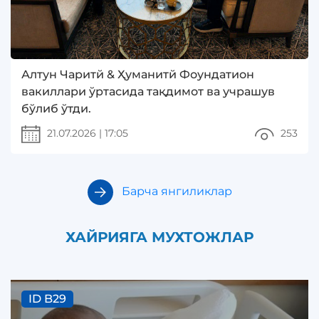
Алтун Чаритй & Ҳуманитй Фоундатион
вакиллари ўртасида тақдимот ва учрашув
бўлиб ўтди.
21.07.2026
|
17:05
253
Барча янгиликлар
ХАЙРИЯГА МУХТОЖЛАР
ID B29