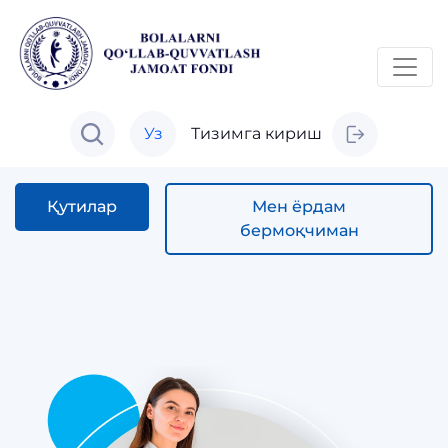
Уз
Тизимга кириш
Қутилар
Мен ёрдам
бермоқчиман