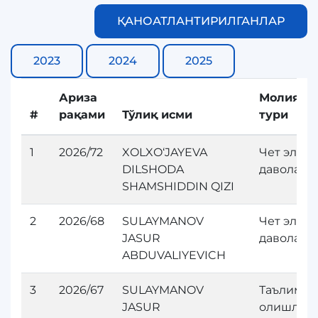
ҚАНОАТЛАНТИРИЛГАНЛАР
2023
2024
2025
Ариза
Молияла
#
рақами
Тўлиқ исми
тури
1
2026/72
XOLXO‘JAYEVA
Чет элда
DILSHODA
даволан
SHAMSHIDDIN QIZI
2
2026/68
SULAYMANOV
Чет элда
JASUR
даволан
ABDUVALIYEVICH
3
2026/67
SULAYMANOV
Таълим
JASUR
олишлар