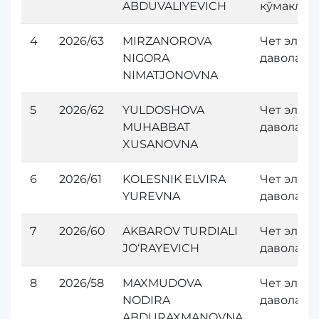
ABDUVALIYEVICH
кўмакла
4
2026/63
MIRZANOROVA
Чет элда
NIGORA
даволан
NIMATJONOVNA
5
2026/62
YULDOSHOVA
Чет элда
MUHABBAT
даволан
XUSANOVNA
6
2026/61
KOLESNIK ELVIRA
Чет элда
YUREVNA
даволан
7
2026/60
AKBAROV TURDIALI
Чет элда
JO‘RAYEVICH
даволан
8
2026/58
MAXMUDOVA
Чет элда
NODIRA
даволан
ABDURAXMANOVNA