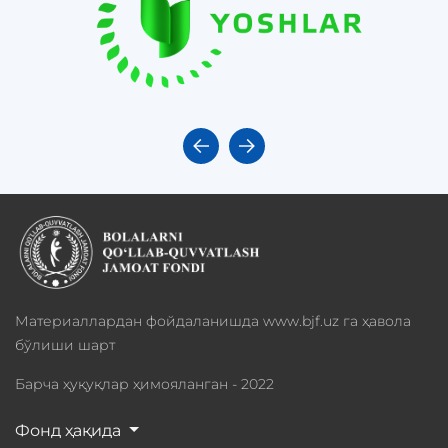
Материаллардан фойдаланишда www.bjf.uz га ҳавола
бўлиши шарт
Барча ҳуқуқлар ҳимояланган - 2022
Фонд ҳақида