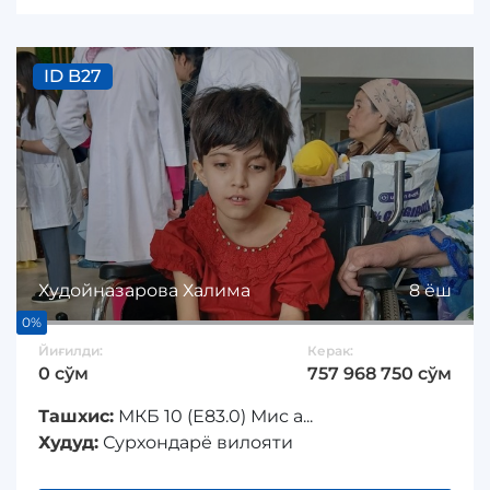
ID B27
Худойназарова Халима
8 ёш
0%
Йиғилди:
Керак:
0 сўм
757 968 750 сўм
Ташхис:
МКБ 10 (Е83.0) Мис а...
Худуд:
Сурхондарё вилояти