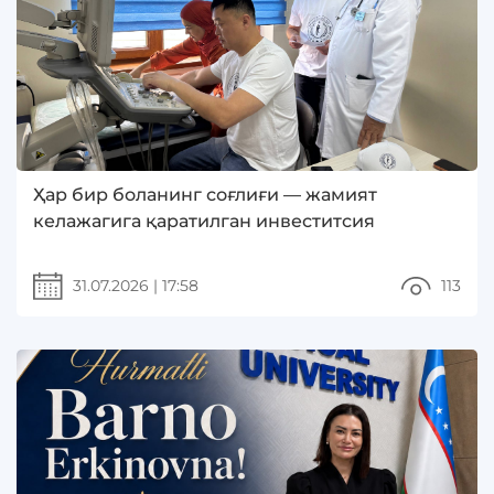
Ҳар бир боланинг соғлиғи — жамият
келажагига қаратилган инвеститсия
31.07.2026
|
17:58
113