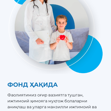
ФОНД ҲАҚИДА
Фаолиятимиз оғир вазиятга тушган,
ижтимоий ҳимояга муҳтож болаларни
аниқлаш ва уларга манзилли ижтимоий ва