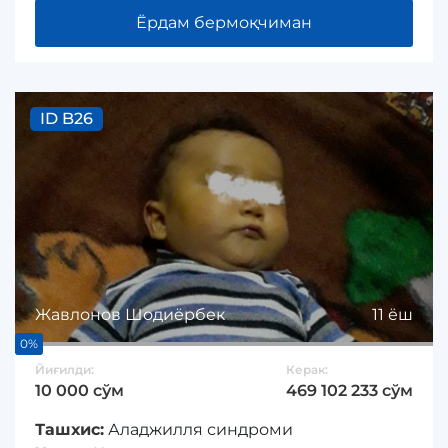
Ёрдам бермоқчиман
ID B26
Жавлонов Шодиёрбек
11 ёш
0%
Йиғилди:
Керак:
10 000 сўм
469 102 233 сўм
Ташхис:
Аладжилля синдроми