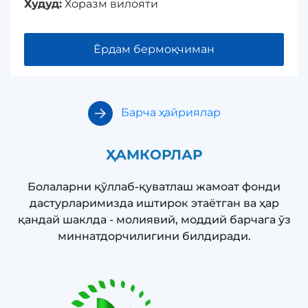
Худуд:
Хоразм вилояти
Ёрдам бермоқчиман
Барча ҳайриялар
ҲАМКОРЛАР
Болаларни қўллаб-қуватлаш жамоат фонди
дастурларимизда иштирок этаётган ва ҳар
қандай шаклда - молиявий, моддий барчага ўз
миннатдорчилигини билдиради.