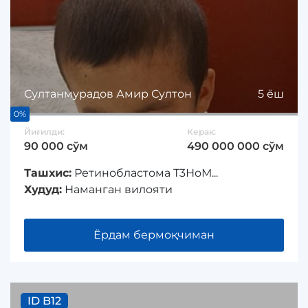
Султанмурадов Амир Султон
5 ёш
0%
Йиғилди:
Керак:
90 000 сўм
490 000 000 сўм
Ташхис:
Ретинобластома Т3НоМ...
Худуд:
Наманган вилояти
Ёрдам бермоқчиман
ID B12