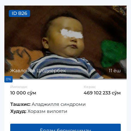
ID B26
Жавлонов Шодиёрбек
11 ёш
0%
Йиғилди:
Керак:
10 000 сўм
469 102 233 сўм
Ташхис:
Аладжилля синдроми
Худуд:
Хоразм вилояти
Ёрдам бермоқчиман