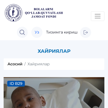
Уз
Тизимга кириш
ХАЙРИЯЛАР
Асосий
Хайриялар
ID B29