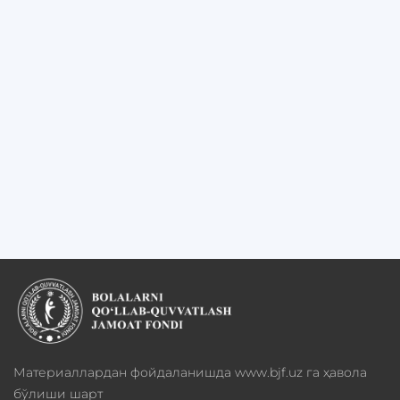
Материаллардан фойдаланишда www.bjf.uz га ҳавола
бўлиши шарт