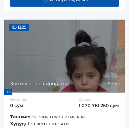
ID B25
Комилжонова Иродахон
9 ёш
0%
Йиғилди:
Керак:
0 сўм
1 070 781 250 сўм
Ташхис:
Наслик гемолитик кам...
Худуд:
Тошкент вилояти