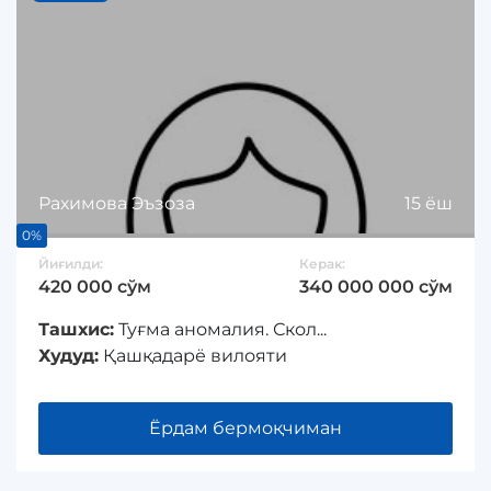
Рахимова Эъзоза
15 ёш
0%
Йиғилди:
Керак:
420 000 сўм
340 000 000 сўм
Ташхис:
Туғма аномалия. Скол...
Худуд:
Қашқадарё вилояти
Ёрдам бермоқчиман