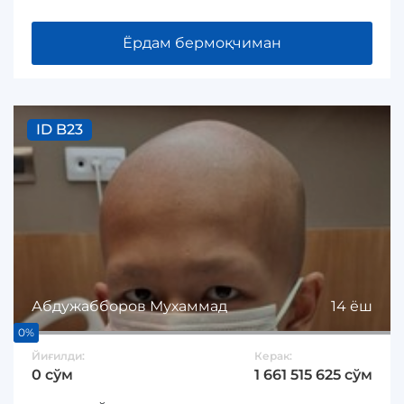
Ёрдам бермоқчиман
ID B23
Абдужабборов Мухаммад
14 ёш
0%
Йиғилди:
Керак:
0 сўм
1 661 515 625 сўм