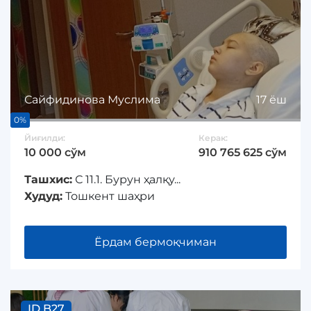
Сайфидинова Муслима
17 ёш
0%
Йиғилди:
Керак:
10 000 сўм
910 765 625 сўм
Ташхис:
С 11.1. Бурун ҳалқу...
Худуд:
Тошкент шаҳри
Ёрдам бермоқчиман
ID B27