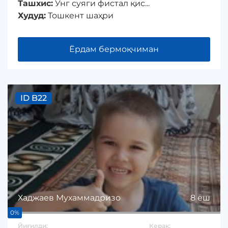
Ташхис:
Ўнг суяги фистал қис...
Худуд:
Тошкент шаҳри
Ёрдам бермоқчиман
ID B22
Хаджаев Мухаммадризо
8 ёш
0%
Йиғилди:
Керак: