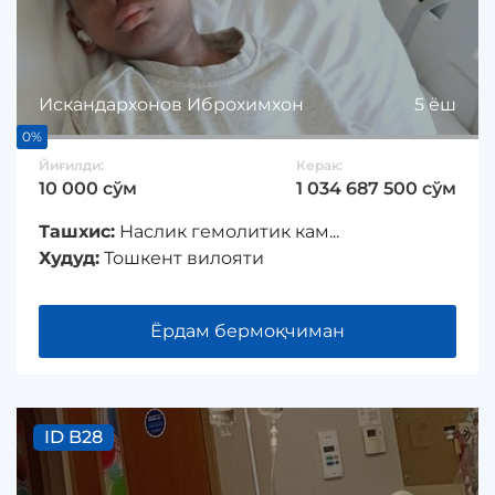
Искандархонов Иброхимхон
5 ёш
0%
Йиғилди:
Керак:
10 000 сўм
1 034 687 500 сўм
Ташхис:
Наслик гемолитик кам...
Худуд:
Тошкент вилояти
Ёрдам бермоқчиман
ID B28