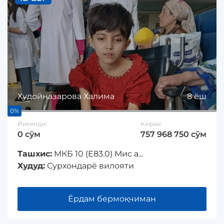
Худойназарова Халима
8 ёш
0%
Йиғилди:
Керак:
0 сўм
757 968 750 сўм
Ташхис:
МКБ 10 (Е83.0) Мис а...
Худуд:
Сурхондарё вилояти
Ёрдам бермоқчиман