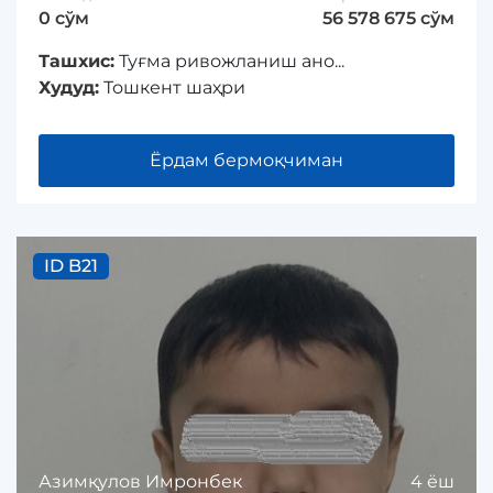
0 сўм
56 578 675 сўм
Ташхис:
Туғма ривожланиш ано...
Худуд:
Тошкент шаҳри
Ёрдам бермоқчиман
ID B21
Азимқулов Имронбек
4 ёш