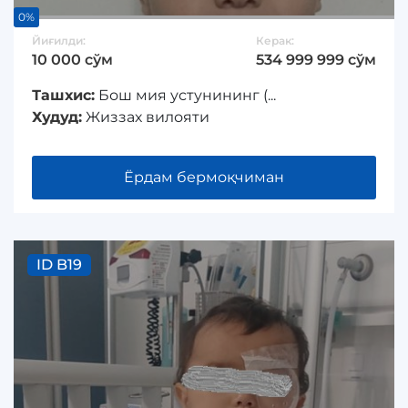
0%
Йиғилди:
Керак:
10 000 сўм
534 999 999 сўм
Ташхис:
Бош мия устунининг (...
Худуд:
Жиззах вилояти
Ёрдам бермоқчиман
ID B19