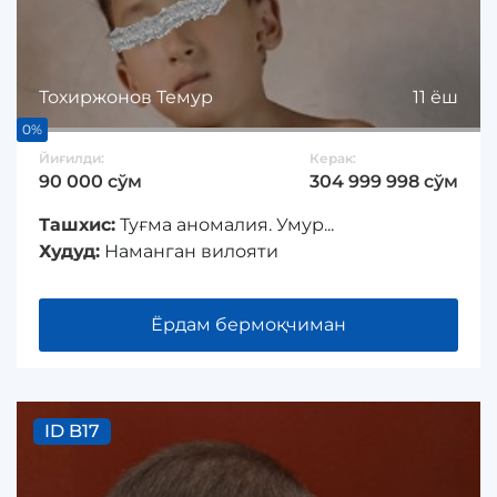
Тохиржонов Темур
11 ёш
0%
Йиғилди:
Керак:
90 000 сўм
304 999 998 сўм
Ташхис:
Туғма аномалия. Умур...
Худуд:
Наманган вилояти
Ёрдам бермоқчиман
ID B17