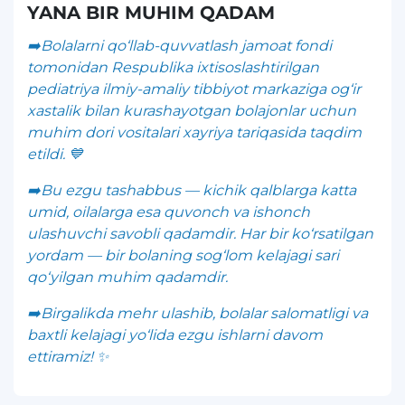
YANA BIR MUHIM QADAM
➡️Bolalarni qo‘llab-quvvatlash jamoat fondi
tomonidan Respublika ixtisoslashtirilgan
pediatriya ilmiy-amaliy tibbiyot markaziga og‘ir
xastalik bilan kurashayotgan bolajonlar uchun
muhim dori vositalari xayriya tariqasida taqdim
etildi. 💙
➡️Bu ezgu tashabbus — kichik qalblarga katta
umid, oilalarga esa quvonch va ishonch
ulashuvchi savobli qadamdir. Har bir ko‘rsatilgan
yordam — bir bolaning sog‘lom kelajagi sari
qo‘yilgan muhim qadamdir.
➡️Birgalikda mehr ulashib, bolalar salomatligi va
baxtli kelajagi yo‘lida ezgu ishlarni davom
ettiramiz! ✨