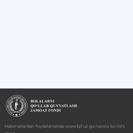
Materiallardan foydalanishda www.bjf.uz ga havola boʻlishi