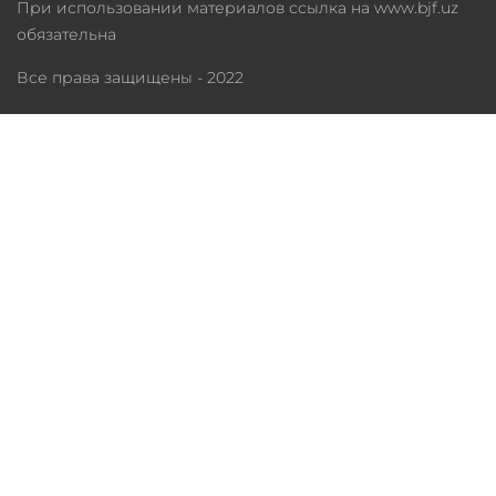
При использовании материалов ссылка на www.bjf.uz
обязательна
Все права защищены - 2022
О фонде
Программы
Благотворительность
Медиатека
Партнеры
Статистика
Телефон:
+998 (97) 8795551
Рабочее время: