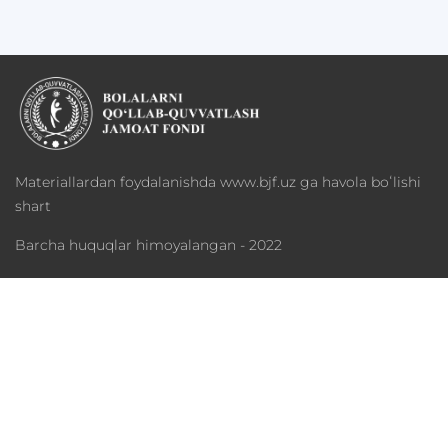
Materiallardan foydalanishda www.bjf.uz ga havola boʻlishi
shart
Barcha huquqlar himoyalangan - 2022
Fond haqida
Dasturlar
Xayriya
Mediateka