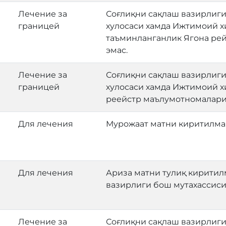
Лечение за
Соғлиқни сақлаш вазирлиги
границей
хулосаси хамда Ижтимоий х
таъминланганлик Ягона ре
эмас.
Лечение за
Соғлиқни сақлаш вазирлиги
границей
хулосаси хамда Ижтимоий х
реейстр маълумотномалари
Для лечения
Мурожаат матни киритилма
Для лечения
Ариза матни тулиқ киритил
вазирлиги бош мутахассиси
Лечение за
Соғлиқни сақлаш вазирлиги