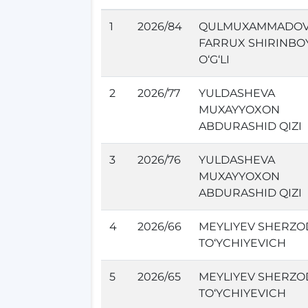
1
2026/84
QULMUXAMMADO
FARRUX SHIRINBO
O‘G‘LI
2
2026/77
YULDASHEVA
MUXAYYOXON
ABDURASHID QIZI
3
2026/76
YULDASHEVA
MUXAYYOXON
ABDURASHID QIZI
4
2026/66
MEYLIYEV SHERZO
TO‘YCHIYEVICH
5
2026/65
MEYLIYEV SHERZO
TO‘YCHIYEVICH