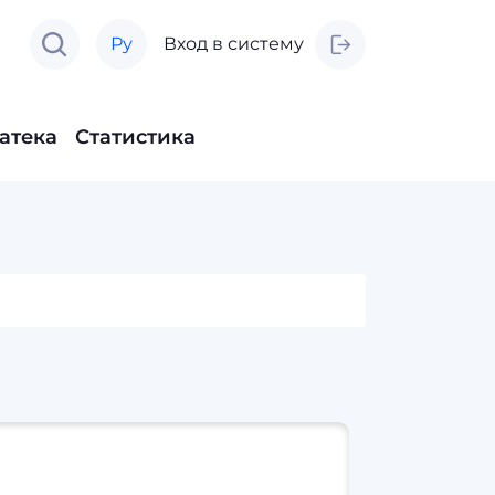
Ру
Вход в систему
атека
Статистика