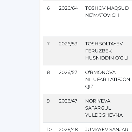
6
2026/64
TOSHOV MAQSUD
NE’MATOVICH
7
2026/59
TOSHBOLTAYEV
FERUZBEK
HUSNIDDIN O‘G‘LI
8
2026/57
O‘RMONOVA
NILUFAR LATIFJON
QIZI
9
2026/47
NORIYEVA
SAFARGUL
YULDOSHEVNA
10
2026/48
JUMAYEV SANJAR