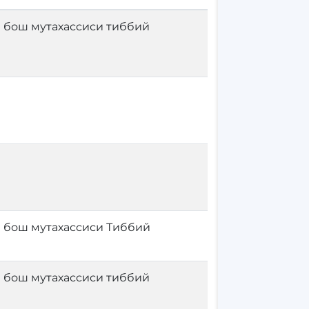
 бош мутахассиси тиббий
 бош мутахассиси Тиббий
 бош мутахассиси тиббий