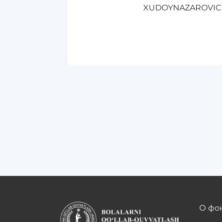
XUDOYNAZAROVI
О фо