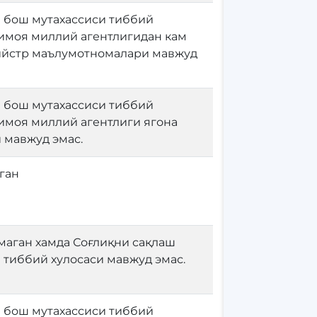
 бош мутахассиси тиббий
имоя миллий агентлигидан кам
ййстр маълумотномалари мавжуд
 бош мутахассиси тиббий
имоя миллий агентлиги ягона
 мавжуд эмас.
ган
маган хамда Соғлиқни сақлаш
 тиббий хулосаси мавжуд эмас.
 бош мутахассиси тиббий