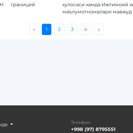
CH
границей
хулосаси хамда Ижтимоий х
маълумотномалари мавжуд
«
1
2
3
4
»
Телефон:
нде
+998 (97) 8795551