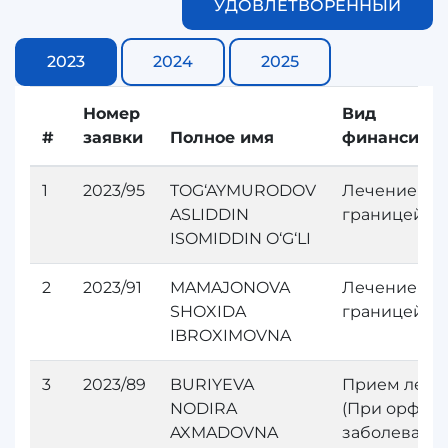
УДОВЛЕТВОРЕННЫЙ
2023
2024
2025
Номер
Вид
#
заявки
Полное имя
финансиро
1
2023/95
TOG‘AYMURODOV
Лечение за
ASLIDDIN
границей
ISOMIDDIN O‘G‘LI
2
2023/91
MAMAJONOVA
Лечение за
SHOXIDA
границей
IBROXIMOVNA
3
2023/89
BURIYEVA
Прием лека
NODIRA
(При орфан
AXMADOVNA
заболевания