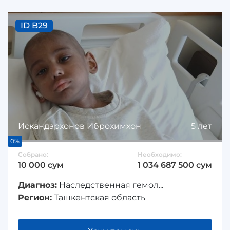
ID B29
Искандархонов Иброхимхон
5 лет
0%
Собрано:
Необходимо:
10 000 сум
1 034 687 500 сум
Диагноз:
Наследственная гемол...
Регион:
Ташкентская область