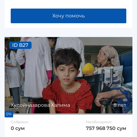
Хочу помочь
ID B27
Худойназарова Халима
8 лет
0%
Собрано:
Необходимо:
0 сум
757 968 750 сум