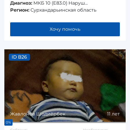
Диагноз:
МКБ 10 (E83.0) Наруш...
Регион:
Сурхандарьинская область
Хочу помочь
ID B26
Жавлонов Шодиёрбек
11 лет
0%
Собрано:
Необходимо: