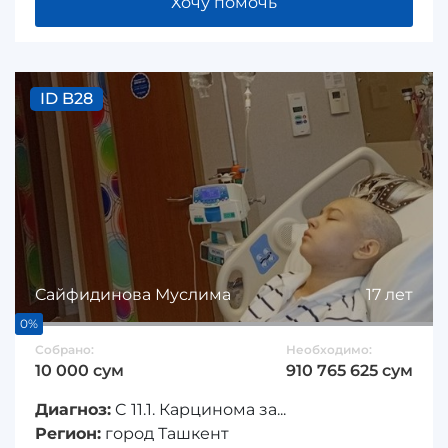
Хочу помочь
ID B28
Сайфидинова Муслима
17 лет
0%
Собрано:
Необходимо:
10 000 сум
910 765 625 сум
Диагноз:
C 11.1. Карцинома за...
Регион:
город Ташкент