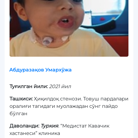
Абдуразақов Умархўжа
Туғилган йили:
2021 йил
Ташхиси:
Ҳиқилдоқ стенози. Товуш пардалари
оралиғи тагидаги муолажадан сўнг пайдо
бўлган
Даволанди:
Туркия
. “Медистат Кавачик
хастанеси” клиника