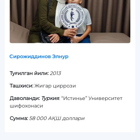
Сирожиддинов Элнур
Туғилган йили:
2013
Ташхиси:
Жигар циррози
Даволанди:
Туркия
.
“Истинье” Университет
шифохонаси
Сумма:
58 000 АҚШ доллари