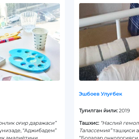
Эшбоев Улуғбек
Туғилган йили:
2019
онлик оғир даражаси”
Ташхис:
“Наслий гемоли
тунизаде, “Аджибадем”
Талассемия”
ташҳиси а
ик амалиётини
“Болалар онкологияси