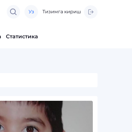
Уз
Тизимга кириш
а
Статистика