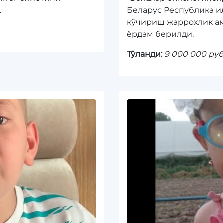
.
Беларус Республика и
кўчириш жаррохлик ам
ёрдам берилди.
Тўланди:
9 000 000 ру