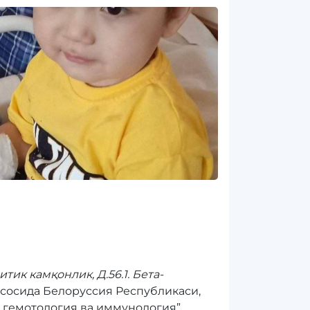
тик камқонлик, Д.56.1. Бета-
сосида Белоруссия Республикаси,
, гемотология ва иммунология”