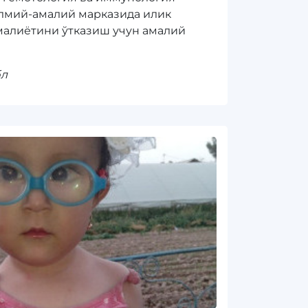
лмий-амалий марказида илик
алиётини ўтказиш учун амалий
бл