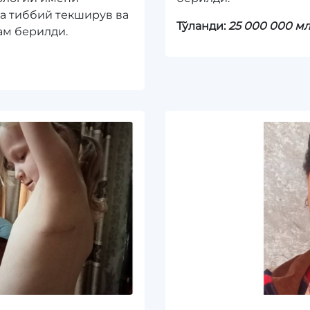
да тиббий текширув ва
Тўланди:
25 000 000 м
ам берилди.