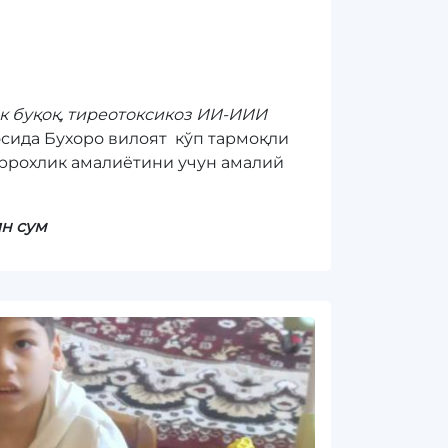
к буқоқ, тиреотоксикоз ИИ-ИИИ
сида Бухоро вилоят кўп тармоқли
ррохлик амалиётини учун амалий
н сум