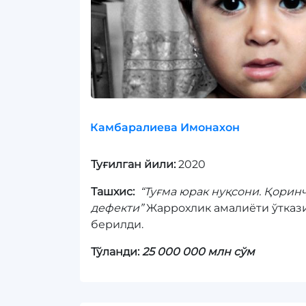
Камбаралиева Имонахон
Туғилган йили:
2020
Ташхис:
“Туғма юрак нуқсони. Қоринч
дефекти”
Жаррохлик амалиёти ўтказ
берилди.
Тўланди:
25 000 000 млн сўм