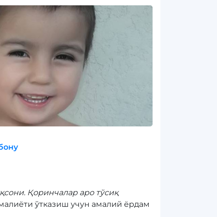
бону
уқсони. Қоринчалар аро тўсиқ
алиёти ўтказиш учун амалий ёрдам