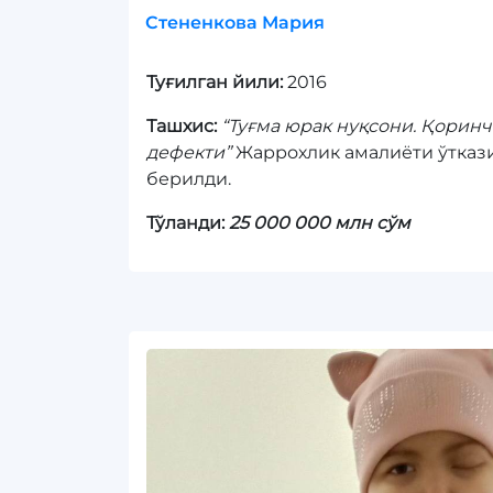
Стененкова Мария
Туғилган йили:
2016
Ташхис:
“Туғма юрак нуқсони. Қоринч
дефекти”
Жаррохлик амалиёти ўтказ
берилди.
Тўланди:
25 000 000 млн сўм