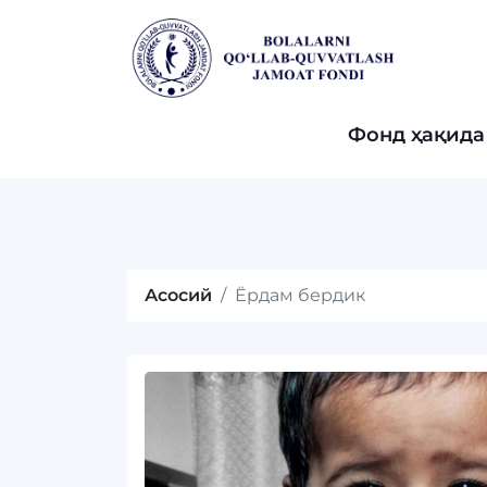
Фонд ҳақида
Асосий
Ёрдам бердик