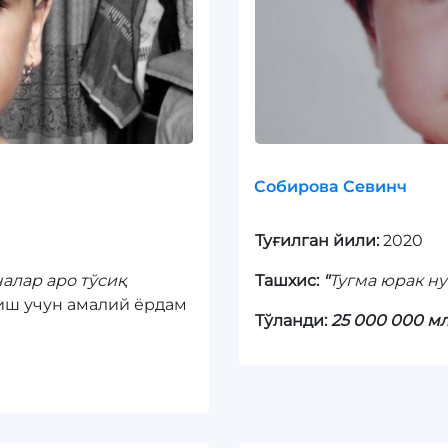
Собирова Севинч
Туғилган йили:
2020
алар аро тўсиқ
Ташхис:
"
Тугма юрак ну
иш учун амалий ёрдам
Tўланди:
25 000 000 м