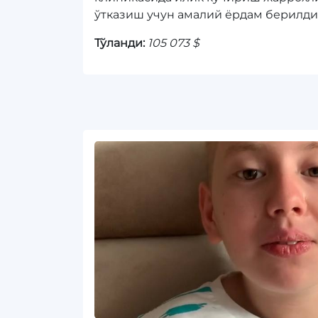
ўтказиш учун амалий ёрдам берилди
Тўланди:
105 073 $