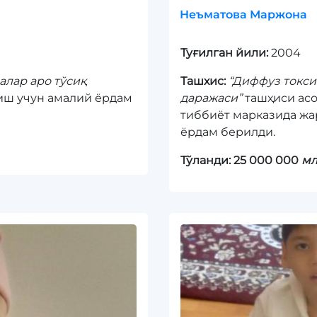
Неъматова Маржона
Туғилган йили:
2004
алар аро тўсиқ
Ташхис:
“Диффуз токси
иш учун амалий ёрдам
даражаси”
ташҳиси асо
тиббиёт марказида жа
ёрдам берилди.
Тўланди: 25 000 000
мл