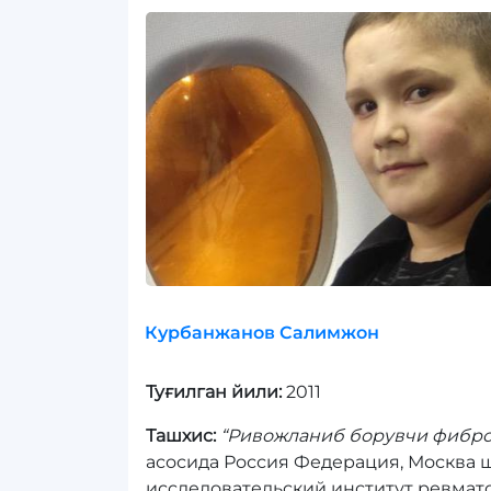
Курбанжанов Салимжон
Туғилган йили:
2011
Ташхис:
“Ривожланиб борувчи фибро
асосида Россия Федерация, Москва 
исследовательский институт ревмат