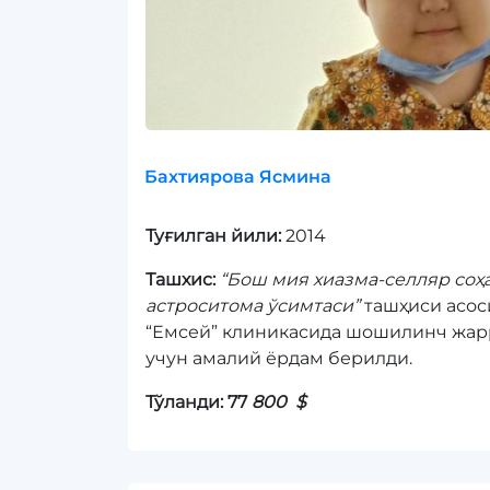
Бахтиярова Ясмина
Туғилган йили:
2014
Ташхис:
“Бош мия хиазма-селляр со
астроситома ўсимтаси”
ташҳиси асос
“Емсей” клиникасида шошилинч жар
учун амалий ёрдам берилди.
Тўланди: 77
800 $