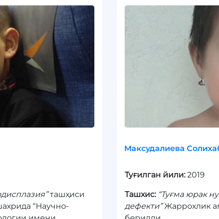
Максудалиева Солиха
Туғилган йили:
2019
дисплазия”
ташҳиси
Ташхис:
“Туғма юрак н
шахрида “Научно-
дефекти”
Жаррохлик ам
ологии имени
берилди.