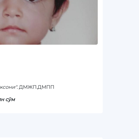
ксони".
ДМЖП.ДМПП
лн сўм