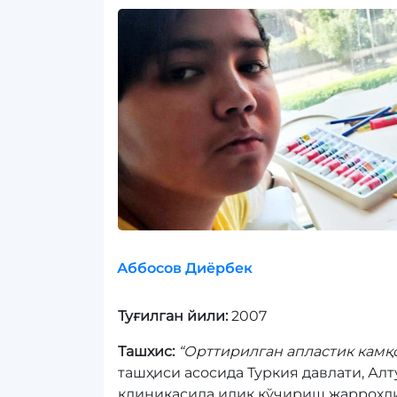
Аббосов Диёрбек
Туғилган йили:
2007
Ташхис:
“Орттирилган апластик камқ
ташҳиси асосида Туркия давлати, Ал
клиникасида илик кўчириш жаррохл