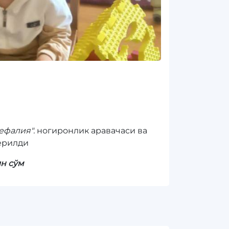
ефалия".
ногиронлик аравачаси ва
ерилди
лн сўм