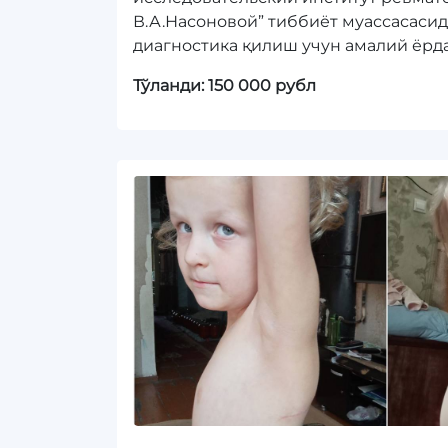
В.А.Насоновой” тиббиёт муассасаси
диагностика қилиш учун амалий ёрд
Тўланди: 150 000 рубл