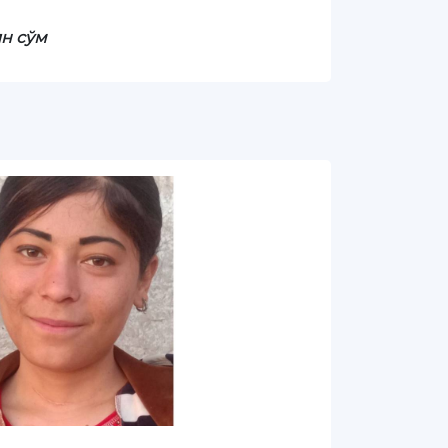
лн сўм