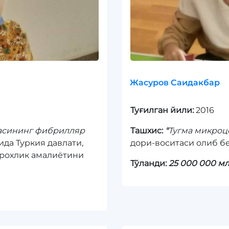
Жасуров Саидакбар
Туғилган йили:
2016
ҳасининг фибрилляр
Ташхис:
"
Тугма микроц
ида Туркия давлати,
дори-воситаси олиб б
рохлик амалиётини
Тўланди:
25 000 000 м