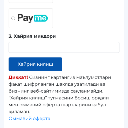
3. Хайрия миқдори
Хайрия қилиш
Диққат!
Сизнинг картангиз маълумотлари
фақат шифрланган шаклда узатилади ва
бизнинг веб-сайтимизда сақланмайди.
"Хайрия қилиш” тугмасини босиш орқали
мен оммавий оферта шартларини қабул
қиламан.
Оммавий оферта