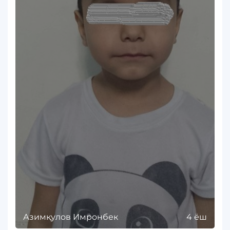
Азимқулов Имронбек
4 ёш