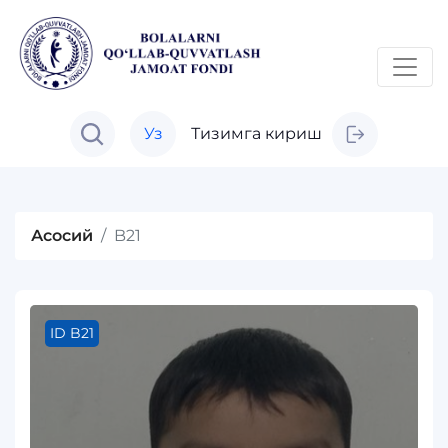
Уз
Тизимга кириш
Асосий
B21
ID B21