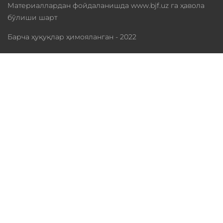
Материаллардан фойдаланишда www.bjf.uz га ҳавола
бўлиши шарт
Барча ҳуқуқлар ҳимояланган - 2022
Фонд ҳақида
Дастурлар
Хайрия
Медиатека
Ҳамкорлар
Статистика
Телефон:
+998 (97) 8795551
Иш вақти: