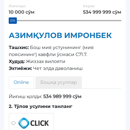
Йиғилди:
Керак:
10 000 сўм
534 999 999 сўм
0%
АЗИМҚУЛОВ ИМРОНБЕК
Ташхис:
Бош мия устунининг (мия
поясининг) хавфли ўсмаси С71.7.
Худуд:
Жиззах вилояти
Эхтиёжи:
Чет элда даволаниш
Online
Бошқа усуллар
Йиғиш қолди:
534 989 999 сўм
2. Тўлов усулини танланг