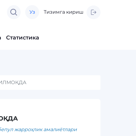
Уз
Тизимга кириш
а
Статистика
ЗИЛМОҚДА
МОҚДА
бепул жарроҳлик амалиётлари