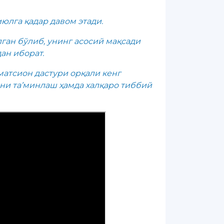
лга қадар давом этади.
ган бўлиб, унинг асосий мақсади
ан иборат.
матсион дастури орқали кенг
ни та’минлаш ҳамда халқаро тиббий