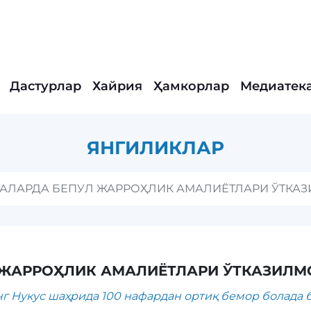
Дастурлар
Хайрия
Ҳамкорлар
Медиатек
ЯНГИЛИКЛАР
АЛАРДА БЕПУЛ ЖАРРОҲЛИК АМАЛИЁТЛАРИ ЎТКА
 ЖАРРОҲЛИК АМАЛИЁТЛАРИ ЎТКАЗИЛ
г Нукус шаҳрида 100 нафардан ортиқ бемор болада 