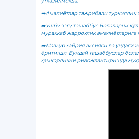
ўтказилмоқда.
➡️Амалиётлар тажрибали туркиялик 
➡️Ушбу эзгу ташаббус Болаларни қўл
мураккаб жарроҳлик амалиётларига 
➡️Мазкур хайрия аксияси ва ундаги 
ёритилди. Бундай ташаббуслар болал
ҳамкорликни ривожлантиришда муҳим