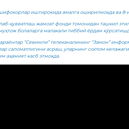
шифокорлар иштирокида амалга оширилмоқда ва 8-ию
лаб-қувватлаш жамоат фонди томонидан ташкил этил
муҳтож болаларга малакали тиббий ёрдам кўрсатишд
жараёнлар “Севимли” телеканалининг “Замон” инфор
ар саломатлигини асраш, уларнинг соғлом келажаги
 аҳамият касб этмоқда.