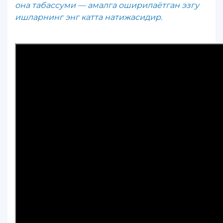
она табассуми — амалга оширилаётган эзгу
ишларнинг энг катта натижасидир.