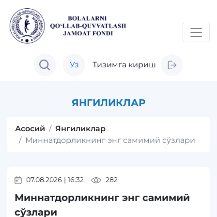
Уз
Тизимга кириш
ЯНГИЛИКЛАР
Асосий
Янгиликлар
Миннатдорликнинг энг самимий сўзлари
07.08.2026
|
16:32
282
Миннатдорликнинг энг самимий
сўзлари