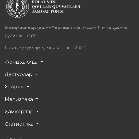
Материаллардан фойдаланишда www.bjf.uz га ҳавола
бўлиши шарт
Барча ҳуқуқлар ҳимояланган - 2022
Фонд ҳақида
Дастурлар
Хайрия
Медиатека
Ҳамкорлар
Статистика
Телефон: