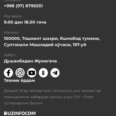
+998 (97) 8795551
Иш вақти:
9.00 дан 18.00 гача
Манзил:
100000, Тошкент шахри, Яшнобод тумани,
Султонали Машхадий кўчаси, 197-уй
Қабул:
Душанбадан-Жумагача
Техник ёрдам
Диққат! Агар матнда хато топсангиз, уни танланг ва
маъмуриятни хабардор қилиш учун Ctrl + Enter
тугмаларини босинг