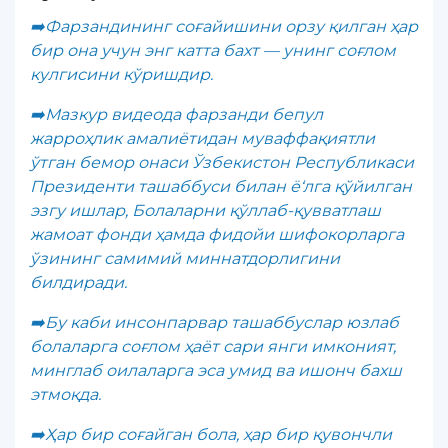
➡️Фарзандининг соғайишини орзу қилган ҳар
бир она учун энг катта бахт — унинг соғлом
кулгисини кўришдир.
➡️Мазкур видеода фарзанди бепул
жарроҳлик амалиётидан муваффақиятли
ўтган бемор онаси Ўзбекистон Республикаси
Президенти ташаббуси билан ё‘лга қўйилган
эзгу ишлар, Болаларни қўллаб-қувватлаш
жамоат фонди ҳамда фидойи шифокорларга
ўзининг самимий миннатдорлигини
билдиради.
➡️Бу каби инсонпарвар ташаббуслар юзлаб
болаларга соғлом ҳаёт сари янги имконият,
минглаб оилаларга эса умид ва ишонч бахш
этмоқда.
➡️Ҳар бир соғайган бола, ҳар бир қувончли