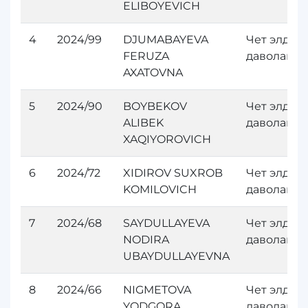
ELIBOYEVICH
4
2024/99
DJUMABAYEVA
Чет элда
FERUZA
даволани
AXATOVNA
5
2024/90
BOYBEKOV
Чет элда
ALIBEK
даволани
XAQIYOROVICH
6
2024/72
XIDIROV SUXROB
Чет элда
KOMILOVICH
даволани
7
2024/68
SAYDULLAYEVA
Чет элда
NODIRA
даволани
UBAYDULLAYEVNA
8
2024/66
NIGMETOVA
Чет элда
YODGORA
даволани