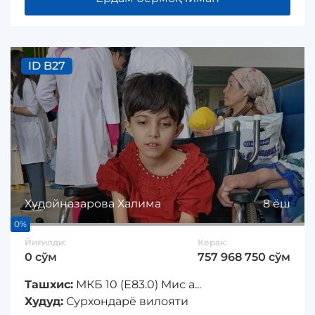
ID B27
Худойназарова Халима
8 ёш
0%
Йиғилди:
Керак:
0 сўм
757 968 750 сўм
Ташхис:
МКБ 10 (Е83.0) Мис а...
Худуд:
Сурхондарё вилояти