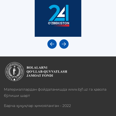
Материаллардан фойдаланишда www.bjf.uz га ҳавола
бўлиши шарт
Барча ҳуқуқлар ҳимояланган - 2022