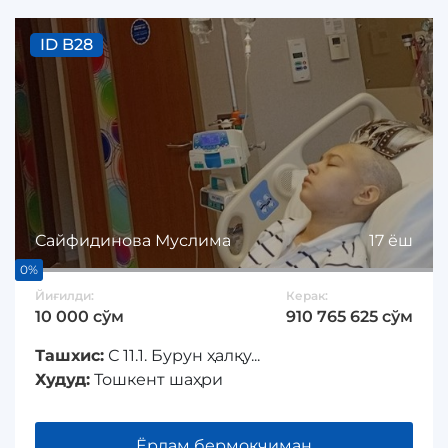
ID B28
Сайфидинова Муслима
17 ёш
0%
Йиғилди:
Керак:
10 000 сўм
910 765 625 сўм
Ташхис:
С 11.1. Бурун ҳалқу...
Худуд:
Тошкент шаҳри
Ёрдам бермоқчиман