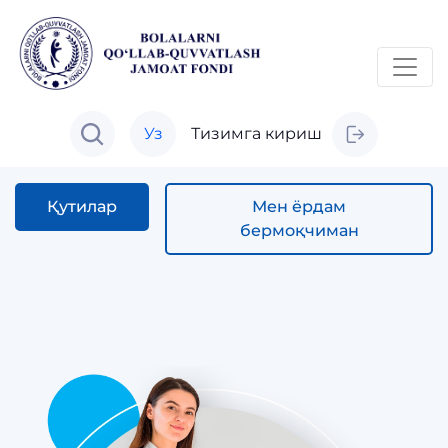
Уз
Тизимга кириш
Қутилар
Мен ёрдам
бермоқчиман