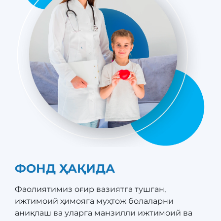
ФОНД ҲАҚИДА
Фаолиятимиз оғир вазиятга тушган,
ижтимоий ҳимояга муҳтож болаларни
аниқлаш ва уларга манзилли ижтимоий ва