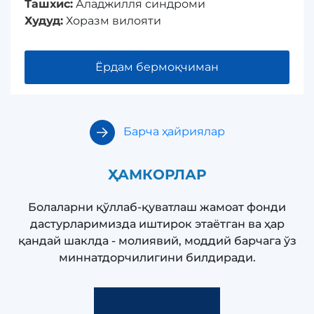
Ташхис:
Аладжилля синдроми
Худуд:
Хоразм вилояти
Ёрдам бермоқчиман
Барча ҳайриялар
ҲАМКОРЛАР
Болаларни қўллаб-қуватлаш жамоат фонди
дастурларимизда иштирок этаётган ва ҳар
қандай шаклда - молиявий, моддий барчага ўз
миннатдорчилигини билдиради.