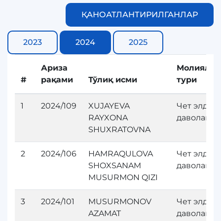
ҚАНОАТЛАНТИРИЛГАНЛАР
2023
2024
2025
Ариза
Молияла
#
рақами
Тўлиқ исми
тури
1
2024/109
XUJAYEVA
Чет элда
RAYXONA
даволани
SHUXRATOVNA
2
2024/106
HAMRAQULOVA
Чет элда
SHOXSANAM
даволани
MUSURMON QIZI
3
2024/101
MUSURMONOV
Чет элда
AZAMAT
даволани