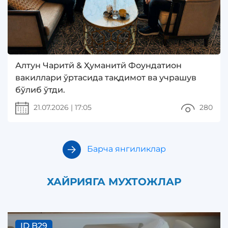
Алтун Чаритй & Ҳуманитй Фоундатион
вакиллари ўртасида тақдимот ва учрашув
бўлиб ўтди.
21.07.2026
|
17:05
280
Барча янгиликлар
ХАЙРИЯГА МУХТОЖЛАР
ID B29