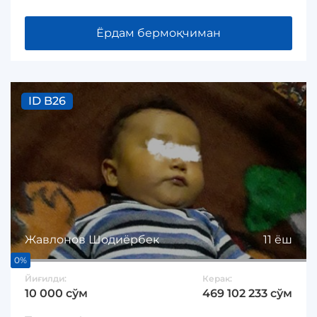
Ёрдам бермоқчиман
ID B26
Жавлонов Шодиёрбек
11 ёш
0%
Йиғилди:
Керак:
10 000 сўм
469 102 233 сўм