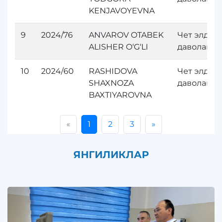
KENJAVOYEVNA
9
2024/76
ANVAROV OTABEK
Чет элда
ALISHER O‘G‘LI
даволани
10
2024/60
RASHIDOVA
Чет элда
SHAXNOZA
даволани
BAXTIYAROVNA
«
1
2
3
»
ЯНГИЛИКЛАР