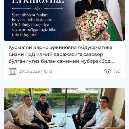
Ҳурматли Барно Эркиновна Абдусаматова
Сизни ПҳД илмий даражасига сазовор
бўлганингиз билан самимий муборакбод
этамиз!
29.07.2026
|
19:13
150