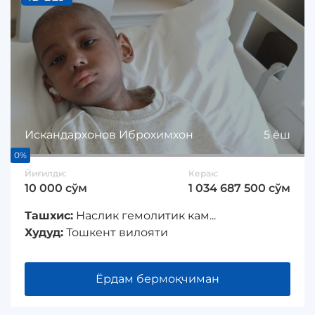
Искандархонов Иброхимхон
5 ёш
0%
Йиғилди:
Керак:
10 000 сўм
1 034 687 500 сўм
Ташхис:
Наслик гемолитик кам...
Худуд:
Тошкент вилояти
Ёрдам бермоқчиман