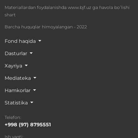
Materiallardan foydalanishda www.bjf.uz ga havola boʻlishi
shart
Barcha huquqlar himoyalangan - 2022
Fond haqida
Dasturlar
Xayriya
Mediateka
Hamkorlar
Statistika
Telefon:
+998 (97) 8795551
Ish vaqti: