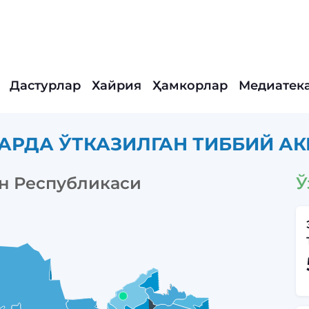
Дастурлар
Хайрия
Ҳамкорлар
Медиатек
АРДА ЎТКАЗИЛГАН ТИББИЙ АК
н Республикаси
Ў