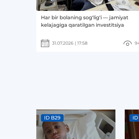
Har bir bolaning sog‘lig‘i — jamiyat
kelajagiga qaratilgan investitsiya
31.07.2026
|
17:58
9
ID B29
ID