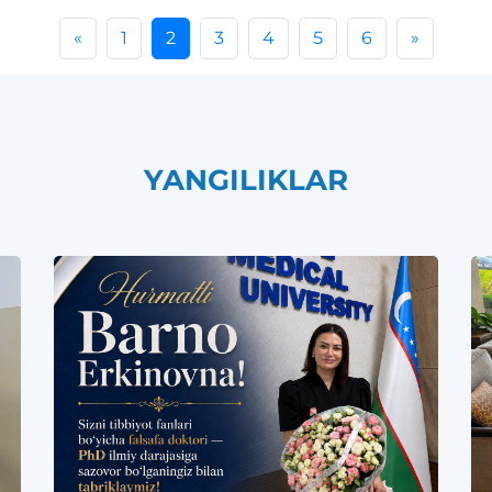
«
1
2
3
4
5
6
»
YANGILIKLAR