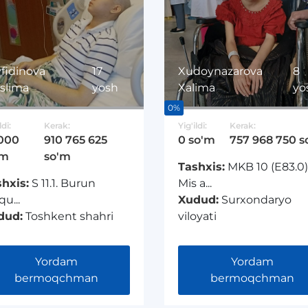
fidinova
17
Xudoynazarova
8
slima
yosh
Xalima
yo
0%
ldi:
Kerak:
Yig'ildi:
Kerak:
 000
910 765 625
0 so'm
757 968 750 s
'm
so'm
Tashxis:
MKB 10 (E83.0)
hxis:
S 11.1. Burun
Mis a...
qu...
Xudud:
Surxondaryo
dud:
Toshkent shahri
viloyati
Yordam
Yordam
bermoqchman
bermoqchman