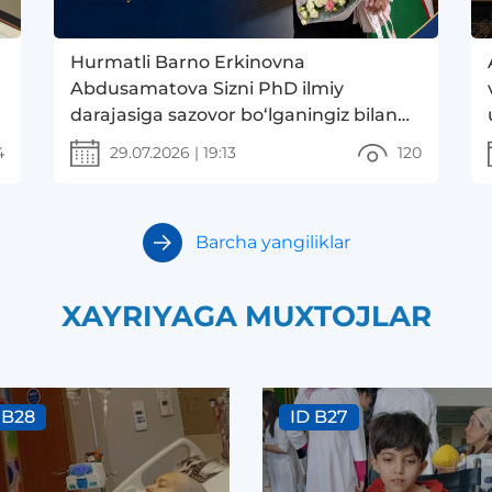
Hurmatli Barno Erkinovna
Abdusamatova Sizni PhD ilmiy
darajasiga sazovor bo‘lganingiz bilan
samimiy muborakbod etamiz!
4
29.07.2026
|
19:13
120
Barcha yangiliklar
XAYRIYAGA MUXTOJLAR
 B28
ID B27