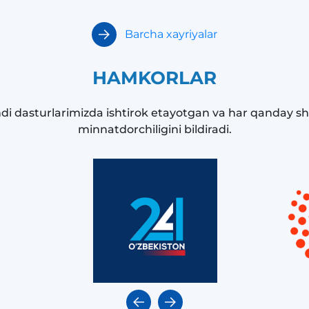
Barcha xayriyalar
HAMKORLAR
ndi dasturlarimizda ishtirok etayotgan va har qanday sh
minnatdorchiligini bildiradi.