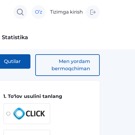
O‘z
Tizimga kirish
Statistika
Qutilar
Men yordam
bermoqchiman
1. To‘lov usulini tanlang