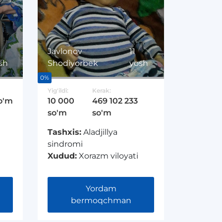
Javlonov
11
sh
Shodiyorbek
yosh
0%
Yig'ildi:
Kerak:
o'm
10 000
469 102 233
so'm
so'm
Tashxis:
Aladjillya
sindromi
Xudud:
Xorazm viloyati
Yordam
bermoqchman