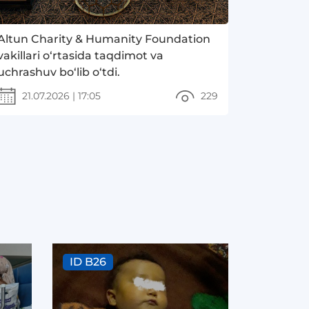
Altun Charity & Humanity Foundation
vakillari o‘rtasida taqdimot va
uchrashuv bo‘lib o‘tdi.
21.07.2026
|
17:05
229
ID B26