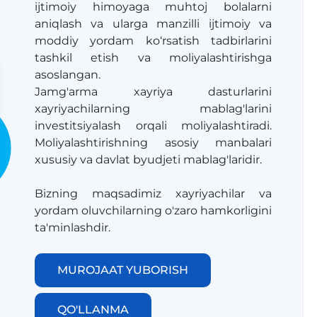
ijtimoiy himoyaga muhtoj bolalarni
aniqlash va ularga manzilli ijtimoiy va
moddiy yordam ko‘rsatish tadbirlarini
tashkil etish va moliyalashtirishga
asoslangan.
​​​​​​​Jamg'arma xayriya dasturlarini
xayriyachilarning mablag'larini
investitsiyalash orqali moliyalashtiradi.
Moliyalashtirishning asosiy manbalari
xususiy va davlat byudjeti mablag'laridir.
Bizning maqsadimiz xayriyachilar va
yordam oluvchilarning o'zaro hamkorligini
ta'minlashdir.
MUROJAAT YUBORISH
QO'LLANMA