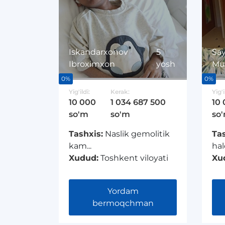
Iskandarxonov
5
Say
Ibroximxon
yosh
Mu
0%
0%
Yig'ildi:
Kerak:
Yig'i
10 000
1 034 687 500
10
so'm
so'm
so
Tashxis:
Naslik gemolitik
Tas
kam...
hal
Xudud:
Toshkent viloyati
Xu
Yordam
bermoqchman