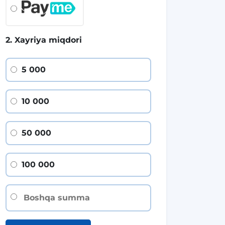
2. Xayriya miqdori
5 000
10 000
50 000
100 000