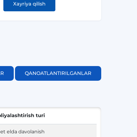
Xayriya qilish
AR
QANOATLANTIRILGANLAR
liyalashtirish turi
et elda davolanish