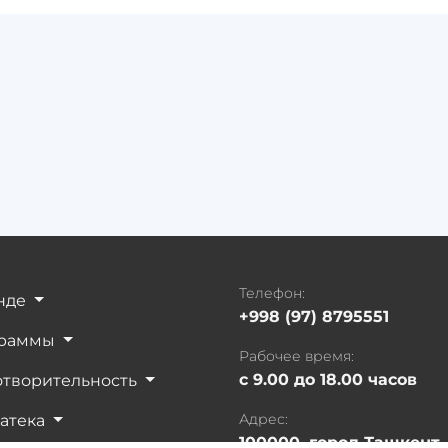
Телефон:
нде
+998 (97) 8795551
граммы
Рабочее время:
с 9.00 до 18.00 часов
отворительность
Адрес:
атека
100000, город Ташкент,