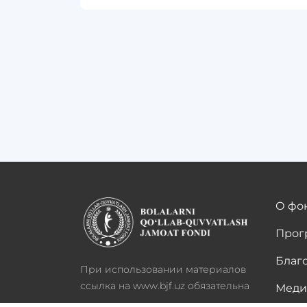
О фо
Про
Благ
При использовании материалов
ссылка на www.bjf.uz обязательна
Меди