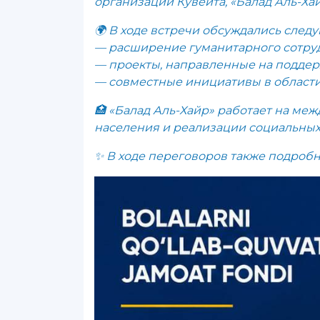
организаций Кувейта, «Балад Аль-Хай
🌍 В ходе встречи обсуждались след
— расширение гуманитарного сотру
— проекты, направленные на поддер
— совместные инициативы в области
🏥 «Балад Аль-Хайр» работает на м
населения и реализации социальных
✨ В ходе переговоров также подроб