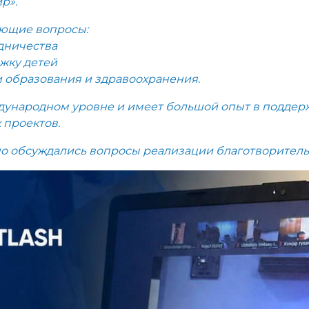
р».
ующие вопросы:
дничества
жку детей
 образования и здравоохранения.
еждународном уровне и имеет большой опыт в подде
 проектов.
но обсуждались вопросы реализации благотворитель