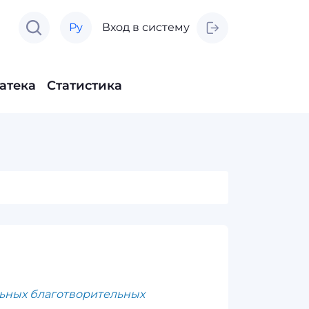
Ру
Вход в систему
атека
Статистика
льных благотворительных