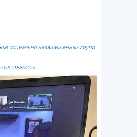
ржке социально незащищенных групп
ных проектов.