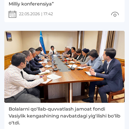
Milliy konferensiya”
22.05.2026
|
17:42
Bolalarni qo‘llab-quvvatlash jamoat fondi
Vasiylik kengashining navbatdagi yig‘ilishi bo‘lib
o‘tdi.