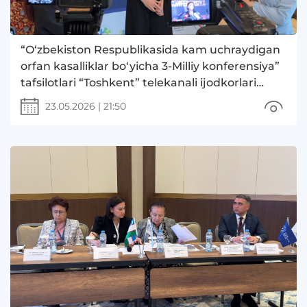
“O‘zbekiston Respublikasida kam uchraydigan
orfan kasalliklar bo‘yicha 3-Milliy konferensiya”
tafsilotlari “Toshkent” telekanali ijodkorlari
tomonidan keng yoritildi.
23.05.2026
|
21:50