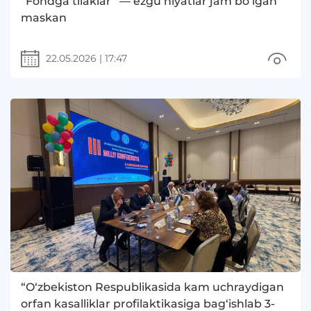
“Fondga tilaklar” — ezgu niyatlar jam bo‘lgan
maskan
22.05.2026
|
17:47
“O‘zbekiston Respublikasida kam uchraydigan
orfan kasalliklar profilaktikasiga bag‘ishlab 3-