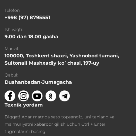
Telefon:
+998 (97) 8795551
Ish vaqti:
9.00 dan 18.00 gacha
Manzil:
100000, Toshkent shaxri, Yashnobod tumani,
Sultonali Mashxadiy ko`chasi, 197-uy
Qabul:
Dushanbadan-Jumagacha
Texnik yordam
Diqqat! Agar matnda xato topsangiz, uni tanlang va
ma'muriyatni xabardor qilish uchun Ctrl + Enter
tugmalarini bosing