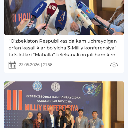
“O‘zbekiston Respublikasida kam uchraydigan
orfan kasalliklar bo‘yicha 3-Milliy konferensiya”
tafsilotlari “Mahalla” telekanali orqali ham keng
yoritildi.
23.05.2026
|
21:58